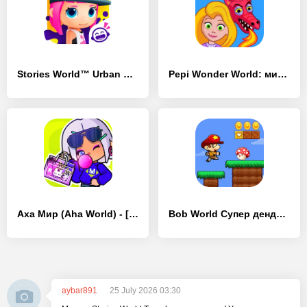
Stories World™ Urban City - [Взлом/МОД Меню]
Pepi Wonder World: мир сказок! - [Взлом/МОД Меню]
Аха Мир (Aha World) - [Взлом/МОД Меню]
Bob World Супер денди оригинал - [Взлом/МОД Бесконечные деньги]
aybar891
25 July 2026 03:30