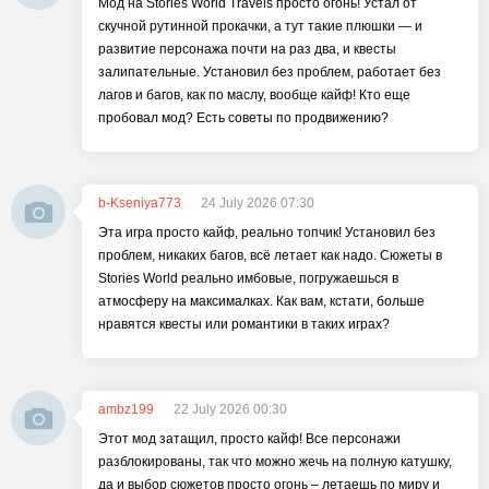
Мод на Stories World Travels просто огонь! Устал от
скучной рутинной прокачки, а тут такие плюшки — и
развитие персонажа почти на раз два, и квесты
залипательные. Установил без проблем, работает без
лагов и багов, как по маслу, вообще кайф! Кто еще
пробовал мод? Есть советы по продвижению?
b-Kseniya773
24 July 2026 07:30
Эта игра просто кайф, реально топчик! Установил без
проблем, никаких багов, всё летает как надо. Сюжеты в
Stories World реально имбовые, погружаешься в
атмосферу на максималках. Как вам, кстати, больше
нравятся квесты или романтики в таких играх?
ambz199
22 July 2026 00:30
Этот мод затащил, просто кайф! Все персонажи
разблокированы, так что можно жечь на полную катушку,
да и выбор сюжетов просто огонь – летаешь по миру и