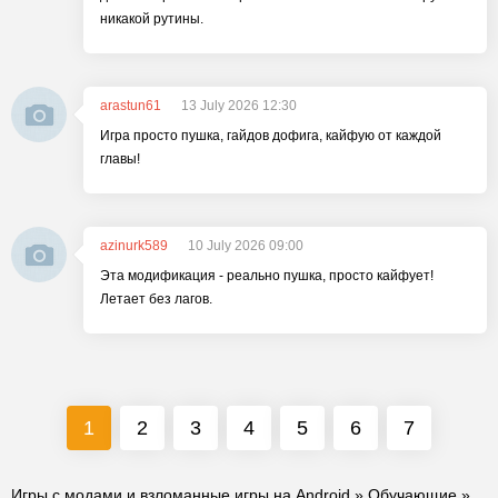
никакой рутины.
arastun61
13 July 2026 12:30
Игра просто пушка, гайдов дофига, кайфую от каждой
главы!
azinurk589
10 July 2026 09:00
Эта модификация - реально пушка, просто кайфует!
Летает без лагов.
1
2
3
4
5
6
7
Игры с модами и взломанные игры на Android
»
Обучающие
»