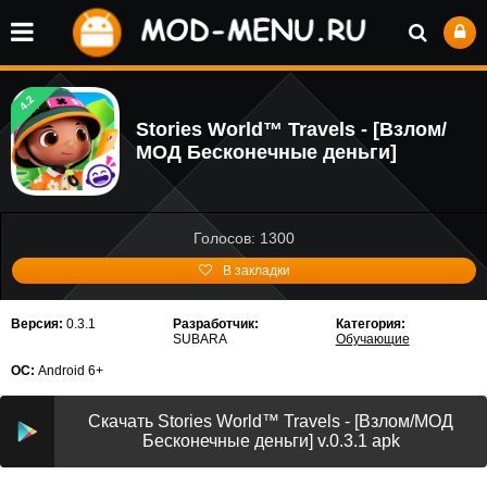
4.2
Stories World™ Travels - [Взлом/
МОД Бесконечные деньги]
Голосов: 1300
В закладки
Версия:
0.3.1
Разработчик:
Категория:
SUBARA
Обучающие
ОС:
Android 6+
Скачать Stories World™ Travels - [Взлом/МОД
Бесконечные деньги] v.0.3.1 apk