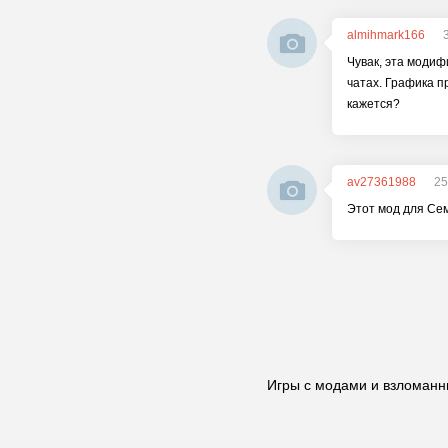
almihmark166
Чувак, эта модиф
чатах. Графика п
кажется?
av27361988
25
Этот мод для Сем
Игры с модами и взломанн