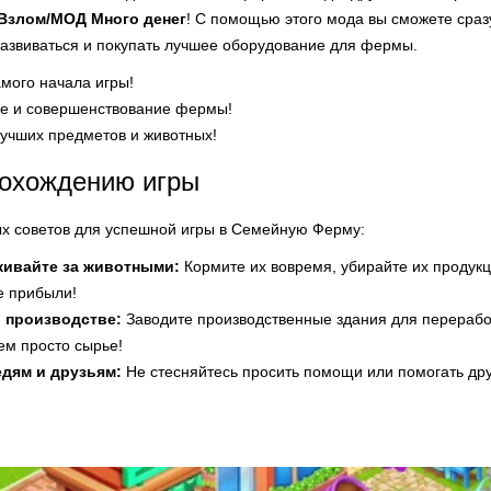
Взлом/МОД Много денег
! С помощью этого мода вы сможете сраз
развиваться и покупать лучшее оборудование для фермы.
амого начала игры!
ие и совершенствование фермы!
учших предметов и животных!
рохождению игры
ых советов для успешной игры в Семейную Ферму:
живайте за животными:
Кормите их вовремя, убирайте их продукц
е прибыли!
 производстве:
Заводите производственные здания для переработ
ем просто сырье!
дям и друзьям:
Не стесняйтесь просить помощи или помогать дру