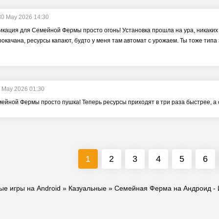
30 May 2026 14:30
икация для Семейной Фермы просто огонь! Установка прошла на ура, никаких б
рокачана, ресурсы капают, будто у меня там автомат с урожаем. Ты тоже типа 
 May 2026 01:30
ейной Фермы просто пушка! Теперь ресурсы приходят в три раза быстрее, а 
1
2
3
4
5
6
ые игры на Android
»
Казуальные
» Семейная Ферма на Андроид - И