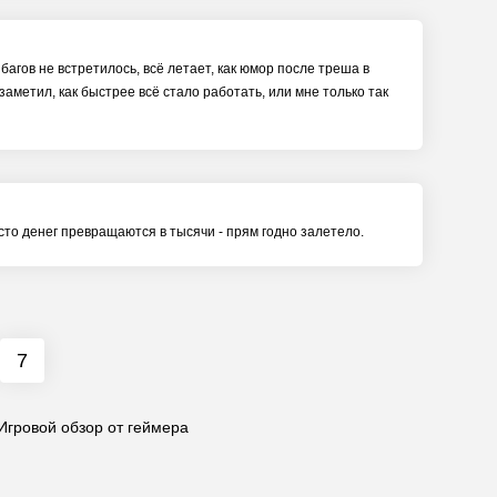
агов не встретилось, всё летает, как юмор после треша в
заметил, как быстрее всё стало работать, или мне только так
сто денег превращаются в тысячи - прям годно залетело.
7
гровой обзор от геймера