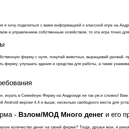
дня я хочу поделиться с вами информацией о классной игре на Ан
ом и управлением собственным хозяйством, то эта игра точно для
ры
бственную ферму с нуля, покупай животных, выращивай урожай, пр
ть ферму, улучшать здания и средства для работы, а также ухажив
ребования
ья, играть в Семейную Ферму на Андроиде не так уж и сложно! Ва
 Android версии 4.4 и выше, несколько свободного места для уст
рма -
Взлом/МОД Много денег
и его 
валое количество денег на своей ферме? Тогда, друзья мои, я ре