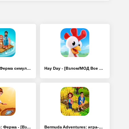
Family Island: Ферма симулятор - [Взлом/МОД Много денег]
Hay Day - [Взлом/МОД Все открыто]
Island Hoppers: Ферма - [Взлом/МОД Меню]
Bermuda Adventures: игра-ферма - [Взлом/МОД Бесконечные деньги]