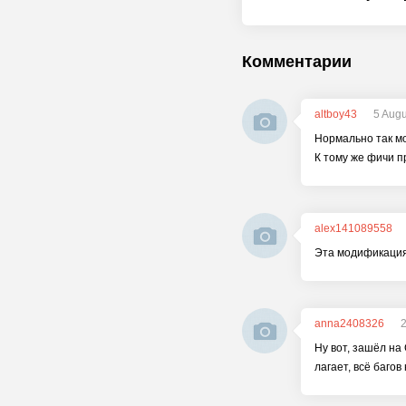
Комментарии
altboy43
5 Augu
Нормально так мо
К тому же фичи п
alex141089558
Эта модификация 
anna2408326
Ну вот, зашёл на
лагает, всё багов