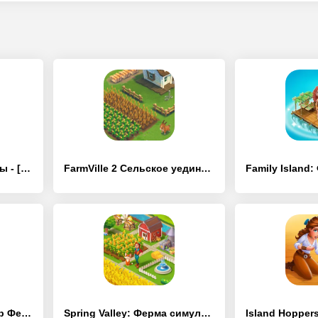
Ферма маленькой панды - [Взлом/МОД Меню]
FarmVille 2 Cельское уединение - [Взлом/МОД Меню]
Stone Grass: Симулятор Фермы - [Взлом/МОД Много денег]
Spring Valley: Ферма симулятор - [Взлом/МОД Все открыто]