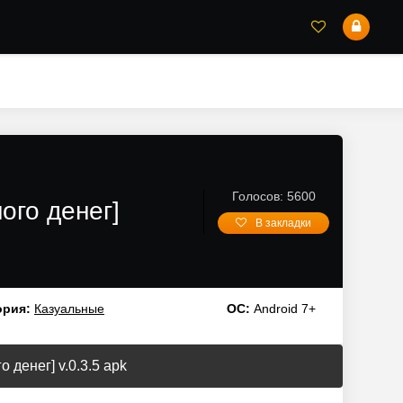
Голосов: 5600
го денег]
В закладки
ория:
Казуальные
ОС:
Android 7+
денег] v.0.3.5 apk