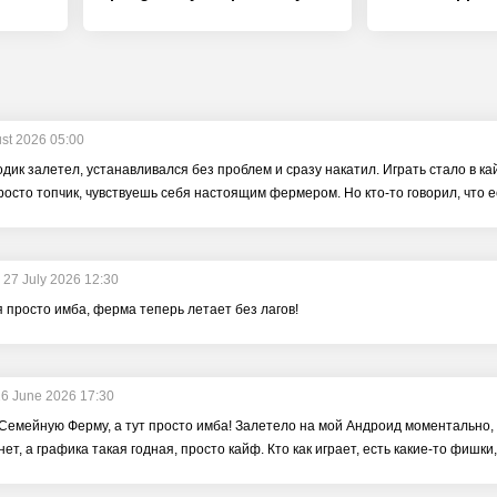
st 2026 05:00
дик залетел, устанавливался без проблем и сразу накатил. Играть стало в кай
росто топчик, чувствуешь себя настоящим фермером. Но кто-то говорил, что 
27 July 2026 12:30
просто имба, ферма теперь летает без лагов!
26 June 2026 17:30
 Семейную Ферму, а тут просто имба! Залетело на мой Андроид моментально, 
 нет, а графика такая годная, просто кайф. Кто как играет, есть какие-то фиш