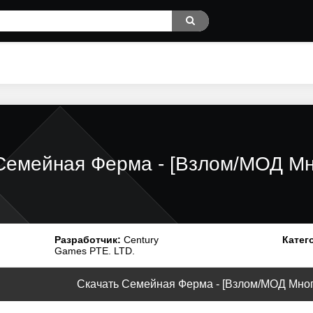
Семейная Ферма - [Взлом/МОД Мно
Разработчик:
Century
Катег
Games PTE. LTD.
Скачать Семейная Ферма - [Взлом/МОД Много 