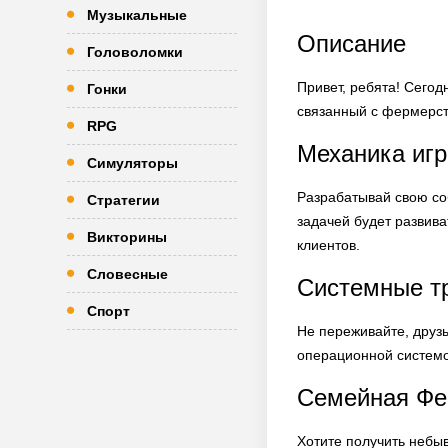
Музыкальные
Описание
Головоломки
Привет, ребята! Сего
Гонки
связанный с фермерств
RPG
Механика иг
Симуляторы
Разрабатывай свою со
Стратегии
задачей будет развива
Викторины
клиентов.
Словесные
Системные т
Спорт
Не переживайте, друз
операционной системой
Семейная Фе
Хотите получить небы