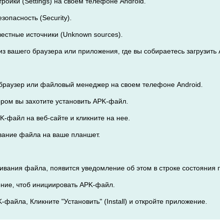
тройки (Settings) на своем телефоне Android.
зопасность (Security).
вестные источники (Unknown sources).
 из вашего браузера или приложения, где вы собираетесь загрузи
браузер или файловый менеджер на своем телефоне Android.
тором вы захотите установить APK-файл.
K-файл на веб-сайте и кликните на нее.
ивание файла на ваше планшет.
чивания файла, появится уведомление об этом в строке состояния 
ение, чтоб инициировать APK-файл.
-файла, Кликните "Установить" (Install) и откройте приложение.