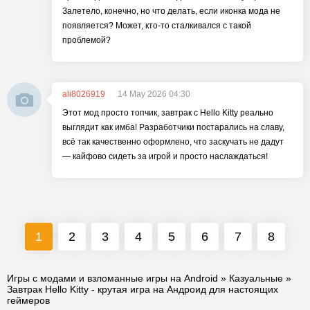
Залетело, конечно, но что делать, если иконка мода не
появляется? Может, кто-то сталкивался с такой
проблемой?
ali8026919
14 May 2026 04:30
Этот мод просто топчик, завтрак с Hello Kitty реально
выглядит как имба! Разработчики постарались на славу,
всё так качественно оформлено, что заскучать не дадут
— кайфово сидеть за игрой и просто наслаждаться!
1
2
3
4
5
6
7
8
Игры с модами и взломанные игры на Android
»
Казуальные
»
Завтрак Hello Kitty - крутая игра на Андроид для настоящих
геймеров