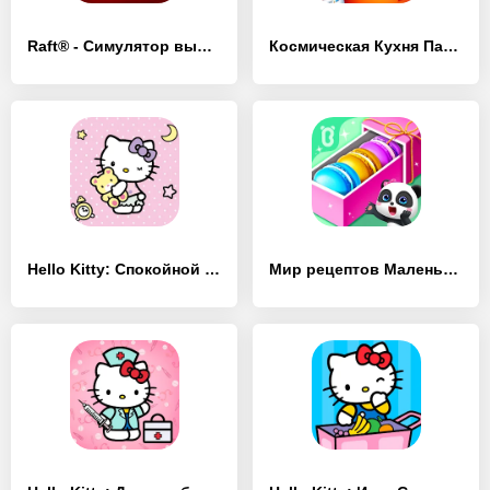
Raft® - Симулятор выживания - [Взлом/МОД Unlocked]
Космическая Кухня Панды - [Взлом/МОД Все открыто]
Hello Kitty: Спокойной ночи - [Взлом/МОД Бесконечные деньги]
Мир рецептов Маленькой Панды - [Взлом/МОД Все открыто]