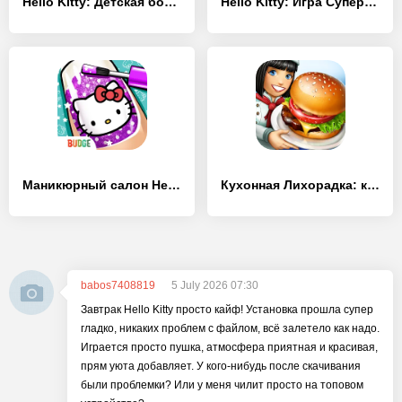
Hello Kitty: Детская больница - [Взлом/МОД Unlocked]
Hello Kitty: Игра Супермаркет - [Взлом/МОД Все открыто]
Маникюрный салон Hello Kitty - [Взлом/МОД Unlocked]
Кухонная Лихорадка: кафе мечты - [Взлом/МОД Меню]
babos7408819
5 July 2026 07:30
Завтрак Hello Kitty просто кайф! Установка прошла супер
гладко, никаких проблем с файлом, всё залетело как надо.
Играется просто пушка, атмосфера приятная и красивая,
прям уюта добавляет. У кого-нибудь после скачивания
были проблемки? Или у меня чилит просто на топовом