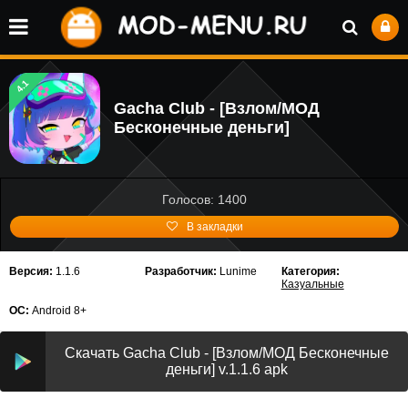
4.1
Gacha Club - [Взлом/МОД
Бесконечные деньги]
Голосов: 1400
В закладки
Версия:
1.1.6
Разработчик:
Lunime
Категория:
Казуальные
ОС:
Android 8+
Скачать Gacha Club - [Взлом/МОД Бесконечные
деньги] v.1.1.6 apk