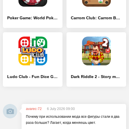
Poker Game: World Poker Club - [Взлом/МОД Unlocked]
Carrom Club: Carrom Board Game - [Взлом/МОД Unlocked]
Ludo Club - Fun Dice Game - [Взлом/МОД Все открыто]
Dark Riddle 2 - Story mode - [Взлом/МОД Меню]
avarec-72
6 July 2026 09:00
Почему при использовании мода все фигуры стали в два
раза больше? Лагает, когда меняешь цвет.