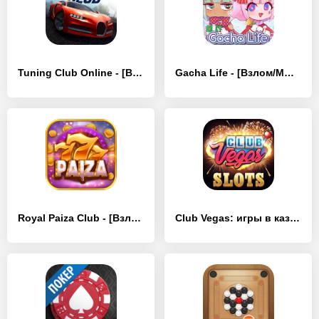
Tuning Club Online - [Взлом/МОД Unlocked]
Gacha Life - [Взлом/МОД Все открыто]
Royal Paiza Club - [Взлом/МОД Меню]
Club Vegas: игры в казино - [Взлом/МОД Все открыто]