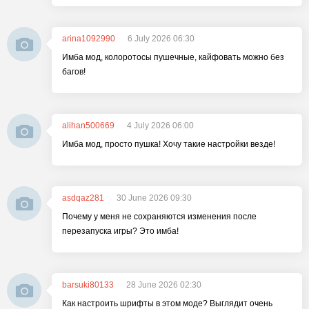
arina1092990
6 July 2026 06:30
Имба мод, колоротосы пушечные, кайфовать можно без
багов!
alihan500669
4 July 2026 06:00
Имба мод, просто пушка! Хочу такие настройки везде!
asdqaz281
30 June 2026 09:30
Почему у меня не сохраняются изменения после
перезапуска игры? Это имба!
barsuki80133
28 June 2026 02:30
Как настроить шрифты в этом моде? Выглядит очень