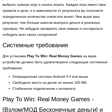
выбрать нужную игру и начать играть. Каждая игра имеет свои
правила и цели, и в зависимости от результата вы получаете
определенное количество очков или монет. Чем выше ваш
результат, тем больше шансов выиграть деньги в реальных
турнирах. Не забудьте проверить свои навыки и постараться
победить всех своих соперников!
Системные требования
Для установки
Play To Win: Real Money Games
на ваше
устройство должно быть удовлетворено следующие системные
требования:
Операционная система Android 4.4 или выше
Свободное место на диске не менее 100 МБ
Стабильное подключение к интернету
Play To Win: Real Money Games -
[Взлом/МОД Бесконечные деньги] и