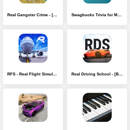
Real Gangster Crime - [Взлом/МОД Меню]
Swagbucks Trivia for Money - [Взлом/МОД Все открыто]
RFS - Real Flight Simulator - [Взлом/МОД Много денег]
Real Driving School - [Взлом/МОД Все открыто]