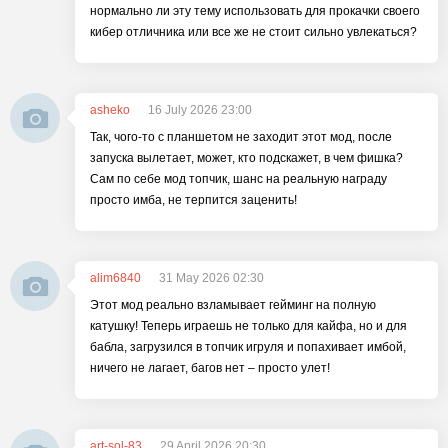
нормально ли эту тему использовать для прокачки своего
кибер отличника или все же не стоит сильно увлекаться?
asheko
16 July 2026 23:00
Так, чого-то с планшетом не заходит этот мод, после
запуска вылетает, может, кто подскажет, в чем фишка?
Сам по себе мод топчик, шанс на реальную награду
просто имба, не терпится заценить!
alim6840
31 May 2026 02:30
Этот мод реально взламывает гейминг на полную
катушку! Теперь играешь не только для кайфа, но и для
бабла, загрузился в топчик игруля и попахивает имбой,
ничего не лагает, багов нет – просто улет!
art-sol-83
29 April 2026 20:30