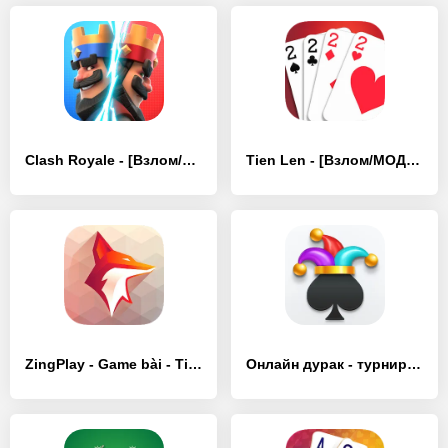
Clash Royale - [Взлом/МОД Много денег]
Tien Len - [Взлом/МОД Unlocked]
ZingPlay - Game bài - Tien Len - [Взлом/МОД Меню]
Онлайн дурак - турнир - [Взлом/МОД Все открыто]