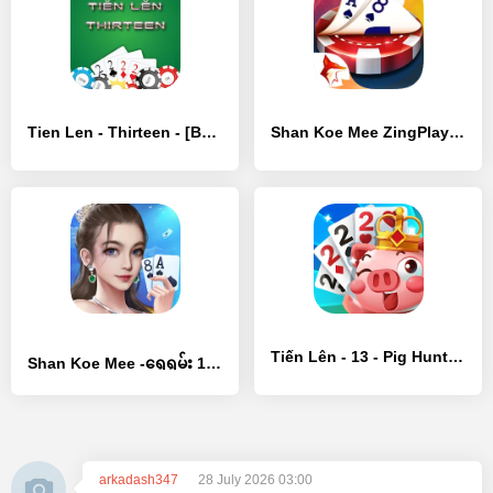
Tien Len - Thirteen - [Взлом/МОД Все открыто]
Shan Koe Mee ZingPlay - [Взлом/МОД Unlocked]
Tiến Lên - 13 - Pig Hunters - [Взлом/МОД Много денег]
Shan Koe Mee -ရွှေရှမ်း 13ချပ် - [Взлом/МОД Все открыто]
arkadash347
28 July 2026 03:00