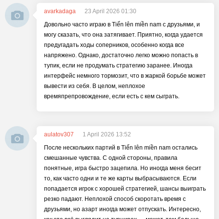
avarkadaga
23 April 2026 01:30
Довольно часто играю в Tiến lên miền nam с друзьями, и
могу сказать, что она затягивает. Приятно, когда удается
предугадать ходы соперников, особенно когда все
напряжено. Однако, достаточно легко можно попасть в
тупик, если не продумать стратегию заранее. Иногда
интерфейс немного тормозит, что в жаркой борьбе может
вывести из себя. В целом, неплохое
времяпрепровождение, если есть с кем сыграть.
aulatov307
1 April 2026 13:52
После нескольких партий в Tiến lên miền nam остались
смешанные чувства. С одной стороны, правила
понятные, игра быстро зацепила. Но иногда меня бесит
то, как часто одни и те же карты выбрасываются. Если
попадается игрок с хорошей стратегией, шансы выиграть
резко падают. Неплохой способ скоротать время с
друзьями, но азарт иногда может отпускать. Интересно,