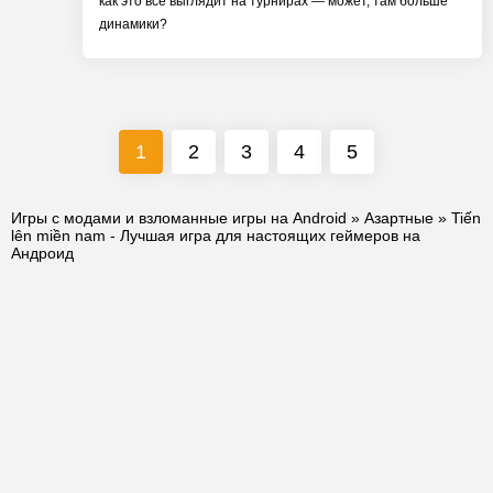
как это всё выглядит на турнирах — может, там больше
динамики?
1
2
3
4
5
Игры с модами и взломанные игры на Android
»
Азартные
» Tiến
lên miền nam - Лучшая игра для настоящих геймеров на
Андроид