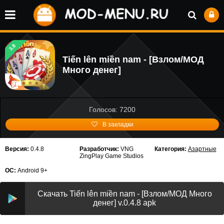
3.8
Tiến lên miền nam - [Взлом/МОД
Много денег]
Голосов: 7200
В закладки
Версия:
0.4.8
Разработчик:
VNG
Категория:
Азартные
ZingPlay Game Studios
ОС:
Android 9+
Скачать Tiến lên miền nam - [Взлом/МОД Много
денег] v.0.4.8 apk