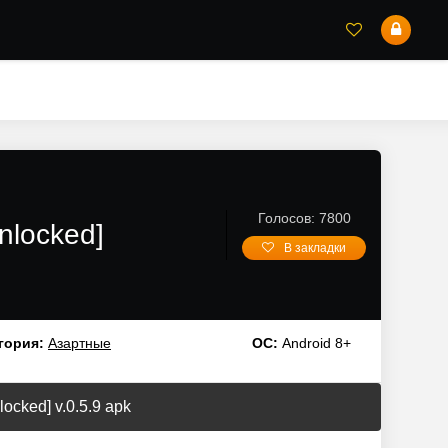
Голосов: 7800
nlocked]
В закладки
гория:
Азартные
ОС:
Android 8+
ocked] v.0.5.9 apk