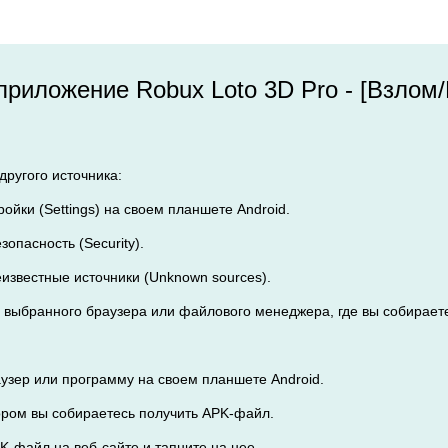
 приложение Robux Loto 3D Pro - [Взлом
другого источника:
ройки (Settings) на своем планшете Android.
езопасность (Security).
еизвестные источники (Unknown sources).
из выбранного браузера или файлового менеджера, где вы собираете
аузер или программу на своем планшете Android.
тором вы собираетесь получить APK-файл.
K-файл на веб-сайте и тапните на нее.