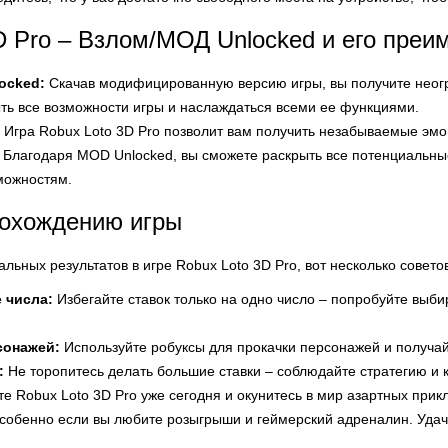
D Pro – Взлом/МОД Unlocked и его пре
ocked:
Скачав модифицированную версию игры, вы получите неогра
ть все возможности игры и наслаждаться всеми ее функциями.
Игра Robux Loto 3D Pro позволит вам получить незабываемые эмо
Благодаря MOD Unlocked, вы сможете раскрыть все потенциальные
можностям.
рохождению игры
льных результатов в игре Robux Loto 3D Pro, вот несколько совето
 числа:
Избегайте ставок только на одно число – попробуйте выби
сонажей:
Используйте робуксы для прокачки персонажей и получа
:
Не торопитесь делать большие ставки – соблюдайте стратегию и 
йте Robux Loto 3D Pro уже сегодня и окунитесь в мир азартных при
 особенно если вы любите розыгрыши и геймерский адреналин. Уда