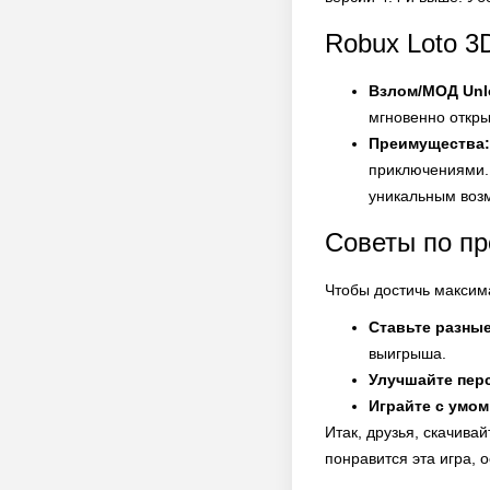
Robux Loto 3
Взлом/МОД Unl
мгновенно откры
Преимущества:
приключениями. 
уникальным воз
Советы по п
Чтобы достичь максима
Ставьте разные
выигрыша.
Улучшайте пер
Играйте с умом
Итак, друзья, скачива
понравится эта игра,