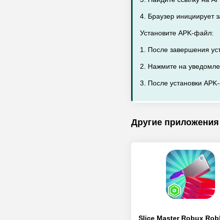
4. Браузер инициирует 
Установите APK-файл:
1. После завершения ус
2. Нажмите на уведомле
3. После установки APK-
Другие приложения