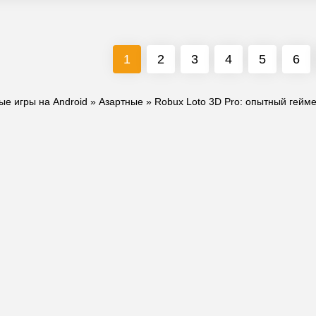
1
2
3
4
5
6
ые игры на Android
»
Азартные
» Robux Loto 3D Pro: опытный гейме