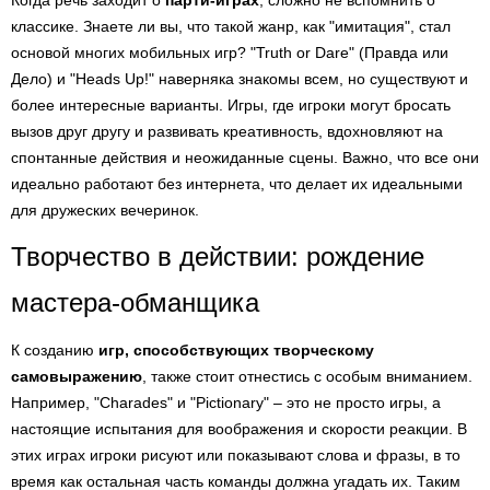
Когда речь заходит о
парти-играх
, сложно не вспомнить о
классике. Знаете ли вы, что такой жанр, как "имитация", стал
основой многих мобильных игр? "Truth or Dare" (Правда или
Дело) и "Heads Up!" наверняка знакомы всем, но существуют и
более интересные варианты. Игры, где игроки могут бросать
вызов друг другу и развивать креативность, вдохновляют на
спонтанные действия и неожиданные сцены. Важно, что все они
идеально работают без интернета, что делает их идеальными
для дружеских вечеринок.
Творчество в действии: рождение
мастера-обманщика
К созданию
игр, способствующих творческому
самовыражению
, также стоит отнестись с особым вниманием.
Например, "Charades" и "Pictionary" – это не просто игры, а
настоящие испытания для воображения и скорости реакции. В
этих играх игроки рисуют или показывают слова и фразы, в то
время как остальная часть команды должна угадать их. Таким