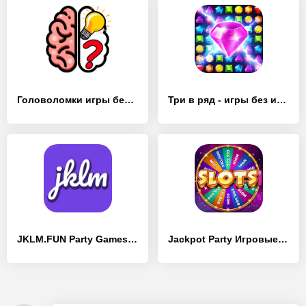
Головоломки игры без интернета - [Взлом/МОД Unlocked]
Три в ряд - игры без интернета - [Взлом/МОД Unlocked]
JKLM.FUN Party Games - [Взлом/МОД Все открыто]
Jackpot Party Игровые Автоматы - [Взлом/МОД Много денег]