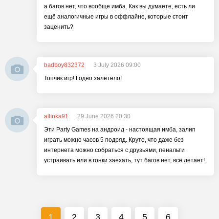
а багов нет, что вообще имба. Как вы думаете, есть ли
ещё аналогичные игры в оффлайне, которые стоит
заценить?
badboy832372
3 July 2026 09:00
Топчик игр! Годно залетело!
allinka91
29 June 2026 20:30
Эти Party Games на андроид - настоящая имба, залип
играть можно часов 5 подряд. Круто, что даже без
интернета можно собраться с друзьями, пенальти
устраивать или в гонки заехать, тут багов нет, всё летает!
1
2
3
4
5
6