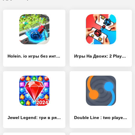
Holein. io игры без интернета! - [Взлом/МОД Бесконечные деньги]
Игры На Двоих: 2 Player Games - [Взлом/МОД Много денег]
Jewel Legend: три в ряд игры - [Взлом/МОД Бесконечные деньги]
Double Line : two player games - [Взлом/МОД Бесконечные деньги]