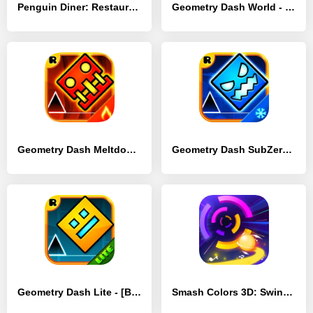
Penguin Diner: Restaurant Dash - [Взлом/МОД Unlocked]
Geometry Dash World - [Взлом/МОД Unlocked]
Geometry Dash Meltdown - [Взлом/МОД Меню]
Geometry Dash SubZero - [Взлом/МОД Много денег]
Geometry Dash Lite - [Взлом/МОД Все открыто]
Smash Colors 3D: Swing & Dash - [Взлом/МОД Unlocked]