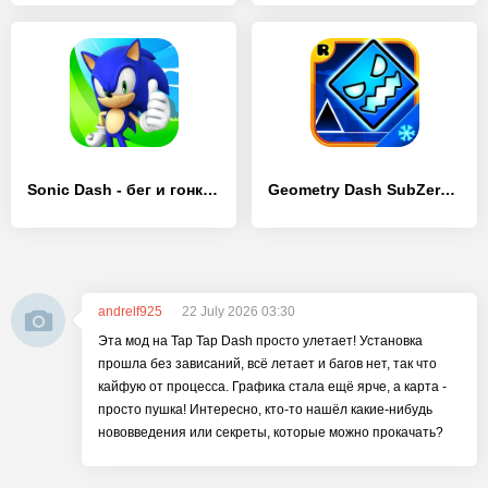
Sonic Dash - бег и гонки игра - [Взлом/МОД Меню]
Geometry Dash SubZero - [Взлом/МОД Много денег]
andrelf925
22 July 2026 03:30
Эта мод на Tap Tap Dash просто улетает! Установка
прошла без зависаний, всё летает и багов нет, так что
кайфую от процесса. Графика стала ещё ярче, а карта -
просто пушка! Интересно, кто-то нашёл какие-нибудь
нововведения или секреты, которые можно прокачать?