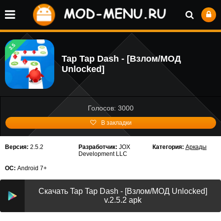
3.5
Tap Tap Dash - [Взлом/МОД
Unlocked]
Голосов: 3000
В закладки
Версия:
2.5.2
Разработчик:
JOX
Категория:
Аркады
Development LLC
ОС:
Android 7+
Скачать Tap Tap Dash - [Взлом/МОД Unlocked]
v.2.5.2 apk