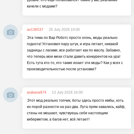
уровне. Кто еще пользовался? Какие у вас реальные
качели с модами?
av136537
26 July 2026 10:00
Эта тема по Вар Роботс просто огонь, моды реально
годнота! Установил пару штук, и игра летает, никакой
задницы с лагами, все работает как по маслу. Забавно,
что теперь мои мехи стали давить конкурентов на ура!
Есть тута кто-то, кто также юзает эти моды? Как у всех с
производительностью после установки?
arakava974
13 July 2026 16:00
Этот мод реально топчик, боты здесь просто имбы, хоть
их порой разнести на раз-два. Лута прям завались, кайф,
стены не мешают, чувствуешь себя настоящим
киберметом, а багов нет, всё летает!