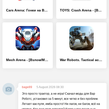
Cars Arena: Гонки на Выбывание - [Взлом/МОД Меню]
TOYS: Crash Arena - [Взлом/МОД Меню]
Mech Arena - [Взлом/МОД Бесконечные деньги]
War Robots. Tactical action - [Взлом/МОД Бесконечные деньги]
bage89
5 August 2026 08:30
Это просто трактор, а не игра! Скачал моды для Вар
Роботс, установил за 5 минут, все четко и без проблем.
Летает как пуля, имба просто! Ни лагов, ни багов, всё на