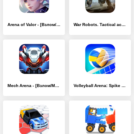
Arena of Valor - [Взлом/МОД Бесконечные деньги]
War Robots. Tactical action - [Взлом/МОД Много денег]
Mech Arena - [Взлом/МОД Бесконечные деньги]
Volleyball Arena: Spike Hard - [Взлом/МОД Unlocked]