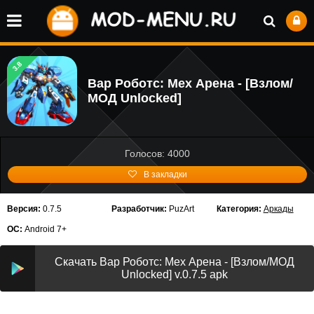
3.8
Вар Роботс: Мех Арена - [Взлом/
МОД Unlocked]
Голосов: 4000
В закладки
Версия:
0.7.5
Разработчик:
PuzArt
Категория:
Аркады
ОС:
Android 7+
Скачать Вар Роботс: Мех Арена - [Взлом/МОД
Unlocked] v.0.7.5 apk