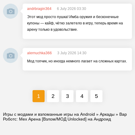
andrbragin364
6 July 2026 03:30
Этот мод просто пушка! Имба оружия и бесконечные
купоны — кайф, чётко залетело в игру, теперь время на
арену только в удовольствие.
alernuchka366
3 July 2026 14:30
Мод топчик, но иногда немного лагает на сложных картах.
1
2
3
4
5
Игры с модами и взломанные игры на Android
»
Аркады
» Вар
Роботс: Мех Арена [Взлом/МОД Unlocked] на Андроид