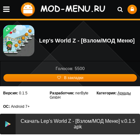
4.6
Lep's World Z - [Взлом/МОД Меню]
Голосов: 5500
В закладки
Версия:
0.1.5
Разработчик:
nerByte
Категория:
Аркады
GmbH
ОС:
Android 7+
Скачать Lep's World Z - [Взлом/МОД Меню] v.0.1.5
apk