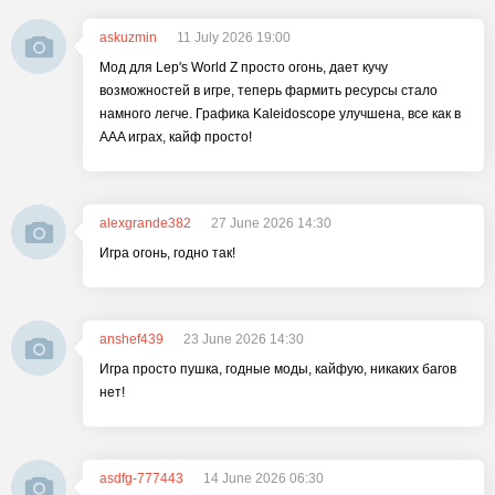
askuzmin
11 July 2026 19:00
Мод для Lep's World Z просто огонь, дает кучу
возможностей в игре, теперь фармить ресурсы стало
намного легче. Графика Kaleidoscope улучшена, все как в
AAA играх, кайф просто!
alexgrande382
27 June 2026 14:30
Игра огонь, годно так!
anshef439
23 June 2026 14:30
Игра просто пушка, годные моды, кайфую, никаких багов
нет!
asdfg-777443
14 June 2026 06:30