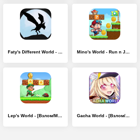
Faty's Different World - [Взлом/МОД Бесконечные деньги]
Mino's World - Run n Jump Game - [Взлом/МОД Много денег]
Lep's World - [Взлом/МОД Много денег]
Gacha World - [Взлом/МОД Все открыто]