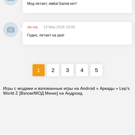
Мод летает, имба! Багов нет!
atv-wp
14 May 2026 19:00
Годно, летает на ура!
1
2
3
4
5
Игры с модами и взломанные игры на Android
»
Аркады
» Lep's
World Z [Взлом/МОД Меню] на Андроид