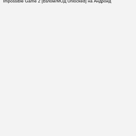
Impossible Game 2 [Взлом/МОД Unlocked] на Андроид