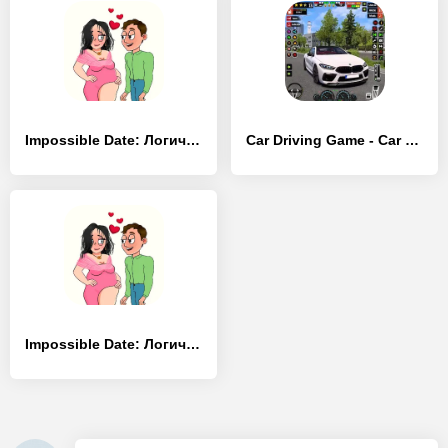
Impossible Date: Логические - [Взлом/МОД Unlocked]
Car Driving Game - Car Game 3D - [Взлом/МОД Все открыто]
Impossible Date: Логические - [Взлом/МОД Много денег]