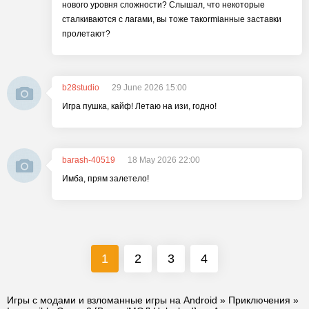
нового уровня сложности? Слышал, что некоторые
сталкиваются с лагами, вы тоже такormiанные заставки
пролетают?
b28studio
29 June 2026 15:00
Игра пушка, кайф! Летаю на изи, годно!
barash-40519
18 May 2026 22:00
Имба, прям залетело!
1
2
3
4
Игры с модами и взломанные игры на Android
»
Приключения
»