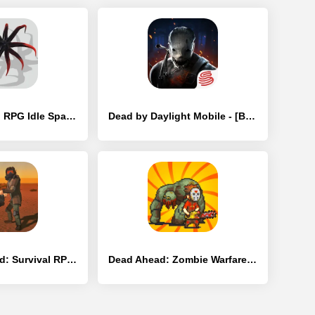
Alien Invasion: RPG Idle Space - [Взлом/МОД Бесконечные деньги]
Dead by Daylight Mobile - [Взлом/МОД Все открыто]
Dead Wasteland: Survival RPG - [Взлом/МОД Много денег]
Dead Ahead: Zombie Warfare - [Взлом/МОД Много денег]