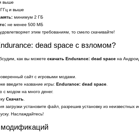
 и выше
 ГГц и выше
амять:
минимум 2 ГБ
то:
не менее 500 МБ
удовлетворяет этим требованиям, то смело скачивайте!
Endurance: dead space с взломом?
обсудим, как вы можете
скачать Endurance: dead space
на Андроид
роверенный сайт с игровыми модами.
оке введите название игры:
Endurance: dead space
.
 с модом на много денег.
пку
Скачать
.
я загрузки установите файл, разрешив установку из неизвестных и
апуску. Наслаждайтесь!
 модификаций