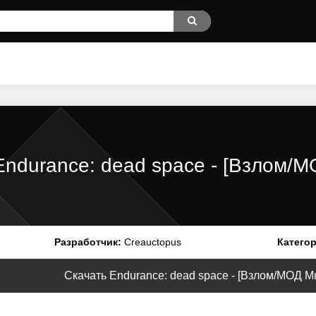
Endurance: dead space - [Взлом/М
Разработчик:
Creauctopus
Категор
Скачать Endurance: dead space - [Взлом/МОД Мно