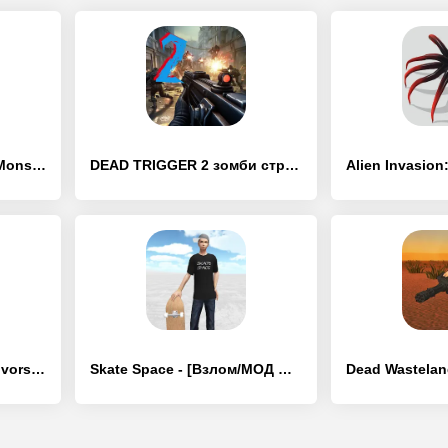
Space Survivor: Age of Monster - [Взлом/МОД Много денег]
DEAD TRIGGER 2 зомби стрелялки - [Взлом/МОД Много денег]
The Walking Dead: Survivors - [Взлом/МОД Меню]
Skate Space - [Взлом/МОД Много денег]