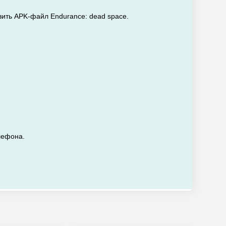
вить APK-файл Endurance: dead space.
лефона.