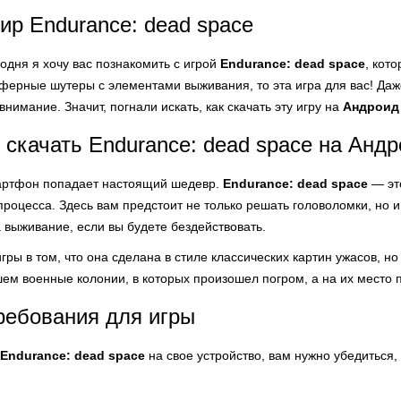
ир Endurance: dead space
одня я хочу вас познакомить с игрой
Endurance: dead space
, кот
ферные шутеры с элементами выживания, то эта игра для вас! Даж
внимание. Значит, погнали искать, как скачать эту игру на
Андроид
 скачать Endurance: dead space на Анд
артфон попадает настоящий шедевр.
Endurance: dead space
— это
процесса. Здесь вам предстоит не только решать головоломки, но 
 выживание, если вы будете бездействовать.
гры в том, что она сделана в стиле классических картин ужасов, но
ем военные колонии, в которых произошел погром, а на их место 
ребования для игры
Endurance: dead space
на свое устройство, вам нужно убедиться,