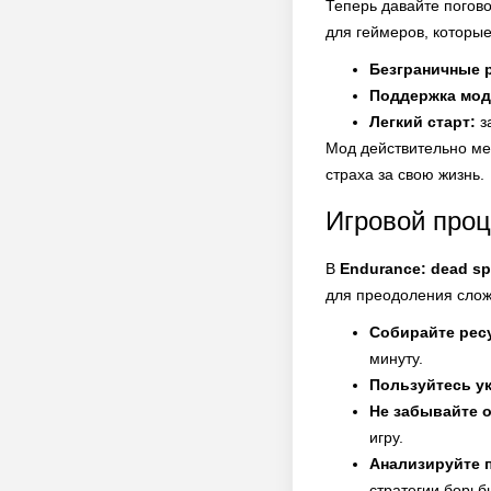
Теперь давайте погово
для геймеров, которые
Безграничные 
Поддержка мо
Легкий старт:
з
Мод действительно мен
страха за свою жизнь.
Игровой проц
В
Endurance: dead s
для преодоления слож
Собирайте рес
минуту.
Пользуйтесь у
Не забывайте 
игру.
Анализируйте 
стратегии борьб