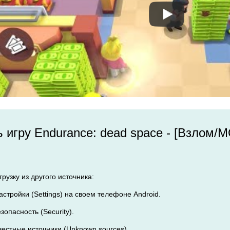
ь игру Endurance: dead space - [Взлом/
рузку из другого источника:
Настройки (Settings) на своем телефоне Android.
езопасность (Security).
вестные источники (Unknown sources).