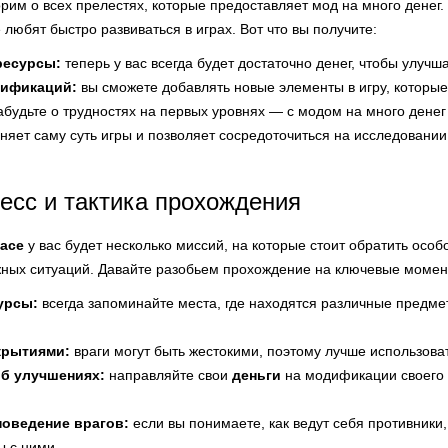
рим о всех прелестях, которые предоставляет мод на много денег
 любят быстро развиваться в играх. Вот что вы получите:
ресурсы:
теперь у вас всегда будет достаточно денег, чтобы улучш
дификаций:
вы сможете добавлять новые элементы в игру, которы
абудьте о трудностях на первых уровнях — с модом на много денег 
яет саму суть игры и позволяет сосредоточиться на исследовании
есс и тактика прохождения
pace
у вас будет несколько миссий, на которые стоит обратить осо
ных ситуаций. Давайте разобьем прохождение на ключевые момен
урсы:
всегда запоминайте места, где находятся различные предме
крытиями:
враги могут быть жестокими, поэтому лучше использова
об улучшениях:
направляйте свои
деньги
на модификации своего 
поведение врагов:
если вы понимаете, как ведут себя противник
ы с ними.