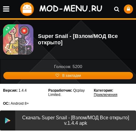
4.8
Super Snail - [Взлом/МОД Все
открыто]
Голосов: 5200
В закладки
Версия:
1.4.4
Разработчик:
Qcplay
Категория:
Limited.
Приключения
ОС:
Android 8+
Скачать Super Snail - [Взлом/МОД Все открыто]
v.1.4.4 apk