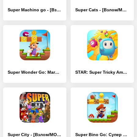
Super Machino go - [Взлом/МОД Меню]
Super Cats - [Взлом/МОД Много денег]
Super Wonder Go: Maro Bros - [Взлом/МОД Все открыто]
STAR: Super Tricky Amazing Run - [Взлом/МОД Все открыто]
Super City - [Взлом/МОД Unlocked]
Super Bino Go: Cупер бино - [Взлом/МОД Много денег]