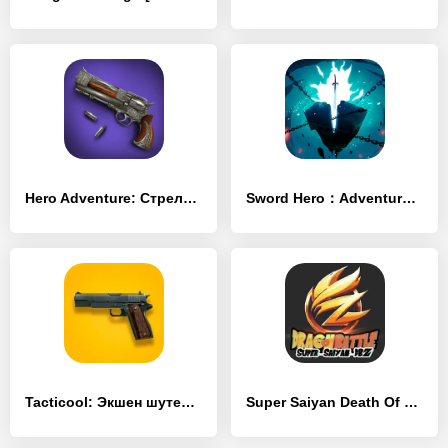
Hero Adventure: Стрелялка РПГ - [Взлом/МОД Много денег]
Sword Hero：Adventure Time - [Взлом/МОД Все открыто]
Tacticool: Экшен шутер 5v5 - [Взлом/МОД Много денег]
Super Saiyan Death Of Warriors - [Взлом/МОД Все открыто]