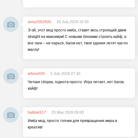
anny2002926
20 July 2026 10:30
Э-эй, этот мод просто имба, ставит весь строящий движ
straight на максимум! С новыми блоками строить кайф, а
все лаги – не парься, багов нет, твои здания летят как по
маслу!
artone505
5 July 2026 07:30
Четкая сборка, годнота просто. Игра летает, нет багов,
кайф!
babbie517
23 May 2026 09:00
Имба мод, просто топчик для превращения мира в
креатив!