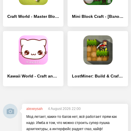
Craft World - Master Block 3D - [Взлом/МОД Меню]
Mini Block Craft - [Взлом/МОД Меню]
Kawaii World - Craft and Build - [Взлом/МОД Все открыто]
LostMiner: Build & Craft Game - [Взлом/МОД Все открыто]
alexeysah
4 August 2026 22:00
Мод летает, каких-то багов нет, всё работает прям как
надо. Имба в том, что можно строить супер пушка
архитектуры, а интерфейс радует глаз, кайф!