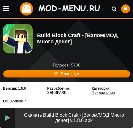
4.8
Build Block Craft - [Взлом/МОД
Много денег]
Голосов: 5700
В закладки
Версия:
1.8.6
Разработчик:
Категория:
SENSPARK
Приключения
ОС:
Android 7+
Скачать Build Block Craft - [Взлом/МОД Много
денег] v.1.8.6 apk