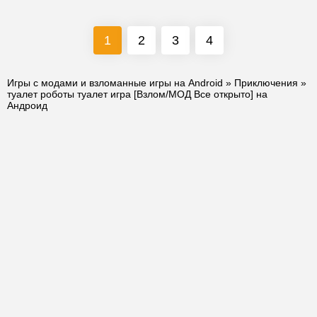
1
2
3
4
Игры с модами и взломанные игры на Android
»
Приключения
»
туалет роботы туалет игра [Взлом/МОД Все открыто] на
Андроид