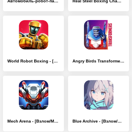
Автомобиль-робот-паук - [Взлом/МОД Unlocked]
Real Steel Boxing Champions - [Взлом/МОД Бесконечные деньги]
World Robot Boxing - [Взлом/МОД Много денег]
Angry Birds Transformers - [Взлом/МОД Unlocked]
Mech Arena - [Взлом/МОД Бесконечные деньги]
Blue Archive - [Взлом/МОД Unlocked]