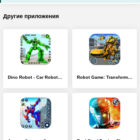
Другие приложения
Dino Robot - Car Robot Games - [Взлом/МОД Unlocked]
Robot Game: Transform & Fight - [Взлом/МОД Меню]