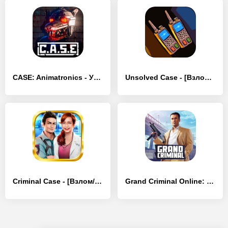
CASE: Animatronics - Ужасы - [Взлом/МОД Все открыто]
Unsolved Case - [Взлом/МОД Много денег]
Criminal Case - [Взлом/МОД Меню]
Grand Criminal Online: Банды - [Взлом/МОД Unlocked]