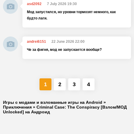
asd2092
7 July 2026 19:30
Мод запустился, но уровни тормозят немного, как
будто лаги.
andrei6151
22 June 2026 22:00
Че за фигня, мод не запускается вообще?
1
2
3
4
Игры с модами и взломанные игры на Android
»
Приключения
» Criminal Case: The Conspiracy [Взлом/МОД
Unlocked] на Андроид