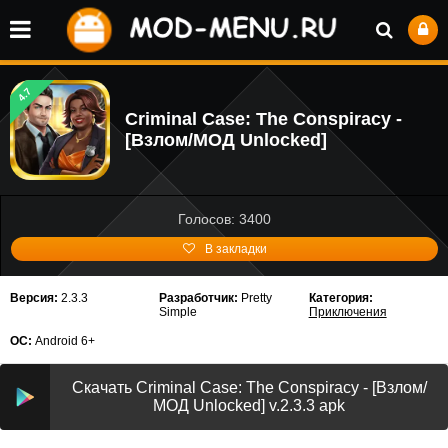
4.7
Criminal Case: The Conspiracy -
[Взлом/МОД Unlocked]
Голосов: 3400
В закладки
Версия:
2.3.3
Разработчик:
Pretty
Категория:
Simple
Приключения
ОС:
Android 6+
Скачать Criminal Case: The Conspiracy - [Взлом/
МОД Unlocked] v.2.3.3 apk