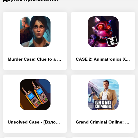
Murder Case: Clue to a Crime - [Взлом/МОД Бесконечные деньги]
CASE 2: Animatronics Хоррор - [Взлом/МОД Все открыто]
Unsolved Case - [Взлом/МОД Unlocked]
Grand Criminal Online: Банды - [Взлом/МОД Много денег]