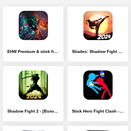
EHW Premium & stick fight - [Взлом/МОД Все открыто]
Shades: Shadow Fight Roguelike - [Взлом/МОД Все открыто]
Shadow Fight 2 - [Взлом/МОД Меню]
Stick Hero Fight Clash - [Взлом/МОД Меню]