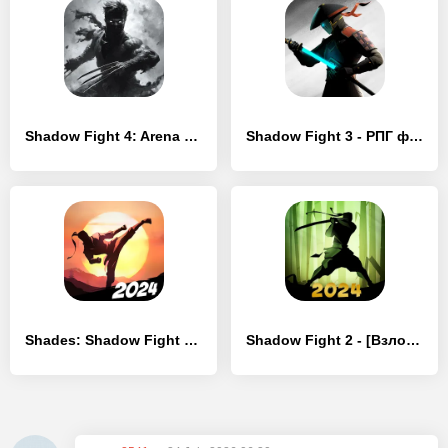
Shadow Fight 4: Arena - [Взлом/МОД Все открыто]
Shadow Fight 3 - РПГ файтинг - [Взлом/МОД Все открыто]
Shades: Shadow Fight Roguelike - [Взлом/МОД Меню]
Shadow Fight 2 - [Взлом/МОД Меню]