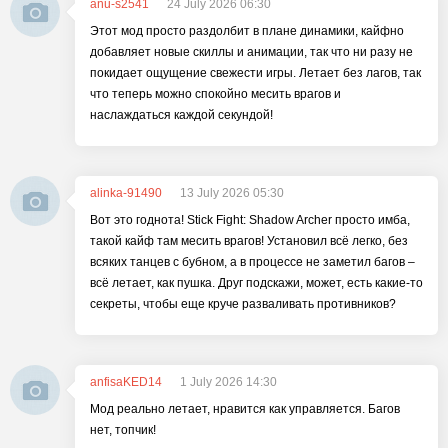
anu-s2541
24 July 2026 06:30
Этот мод просто раздолбит в плане динамики, кайфно
добавляет новые скиллы и анимации, так что ни разу не
покидает ощущение свежести игры. Летает без лагов, так
что теперь можно спокойно месить врагов и
наслаждаться каждой секундой!
alinka-91490
13 July 2026 05:30
Вот это годнота! Stick Fight: Shadow Archer просто имба,
такой кайф там месить врагов! Установил всё легко, без
всяких танцев с бубном, а в процессе не заметил багов –
всё летает, как пушка. Друг подскажи, может, есть какие-то
секреты, чтобы еще круче разваливать противников?
anfisaKED14
1 July 2026 14:30
Мод реально летает, нравится как управляется. Багов
нет, топчик!