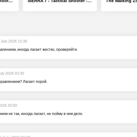
Block City Wars: Pixel Shooter - [Взлом/МОД Много денег]
SIERRA 7 - Tactical Shooter - [Взлом/МОД Бесконечные деньги]
 July 2026 15:30
авлением, иногда лагает жестко, проверяйте.
uly 2026 03:30
управлением? Лагает порой.
2026 20:00
ием не так, иногда лагает, не пойму в чем дело.