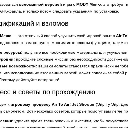
льзоваться
взломанной версией
игры с
MODY Меню
, это требует
 APK-файла, и только потом следовать указаниям по установке.
дификаций и взломов
 Меню
— это отличный способ улучшить свой игровой опыт в
Air To
едоставляет вам доступ ко многим интересным функциям, такими к
е ресурсы:
получите все необходимые материалы для улучшения
уровни:
проходите сложные миссии без необходимости достижени
вые возможности:
ваши самолеты становятся практически непоб
, что использование взломанных версий может повлечь за собой рис
Поэтому действуйте осторожно!
есс и советы по прохождению
дем к
игровому процессу
Air To Air: Jet Shooter
(Эйр Ту Эйр: Дже
ть самолетом. Вот несколько советов, которые помогут вам легче пр
ления:
уделите время тренировочным миссиям, чтобы почувствова
:
знакомьтесь с картами сражений, чтобы знать, где находятся враг