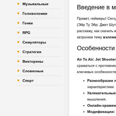
Музыкальные
Введение в ми
Головоломки
Привет, геймеры! Сег
Гонки
(Эйр Ту Эйр: Джет Шут
расскажу, как скачать
RPG
затронем тему
взлом
Симуляторы
Особенности A
Стратегии
Air To Air: Jet Shooter
Викторины
сражаться с противник
Словесные
ключевых особенносте
Спорт
Разнообразие 
характеристики.
Увлекательные
мышления.
Онлайн-сражен
Модификации: