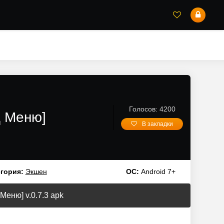
Голосов: 4200
ОД Меню]
В закладки
гория:
Экшен
ОС:
Android 7+
 Меню] v.0.7.3 apk