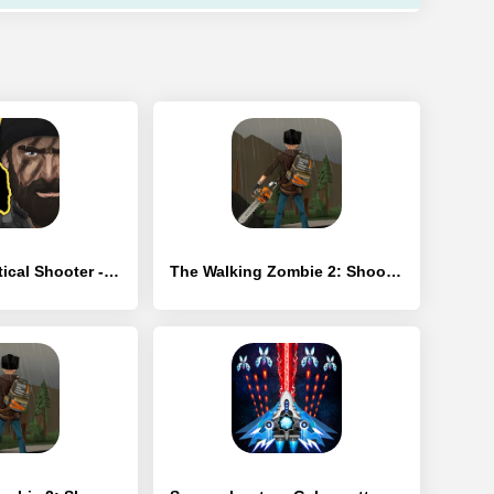
SIERRA 7 - Tactical Shooter - [Взлом/МОД Меню]
The Walking Zombie 2: Shooter - [Взлом/МОД Меню]