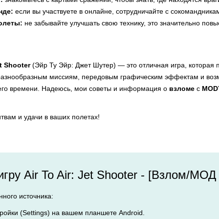
нде:
если вы участвуете в онлайне, сотрудничайте с сокомандника
олеты:
не забывайте улучшать свою технику, это значительно повы
et Shooter
(Эйр Ту Эйр: Джет Шутер) — это отличная игра, которая 
разнообразным миссиям, передовым графическим эффектам и возмо
его времени. Надеюсь, мои советы и информация о
взломе
с
MOD
итвам и удачи в ваших полетах!
игру Air To Air: Jet Shooter - [Взлом/М
анного источника:
ройки (Settings) на вашем планшете Android.