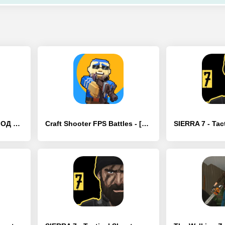
Epic Shooter - [Взлом/МОД Все открыто]
Craft Shooter FPS Battles - [Взлом/МОД Unlocked]