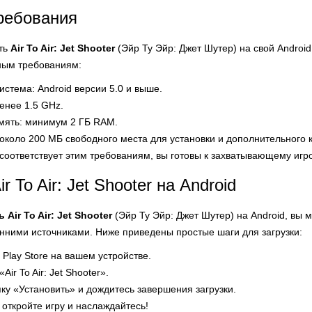
ребования
ать
Air To Air: Jet Shooter
(Эйр Ту Эйр: Джет Шутер) на свой Android
ым требованиям:
стема: Android версии 5.0 и выше.
енее 1.5 GHz.
мять: минимум 2 ГБ RAM.
 около 200 МБ свободного места для установки и дополнительного 
соответствует этим требованиям, вы готовы к захватывающему игр
r To Air: Jet Shooter на Android
ь
Air To Air: Jet Shooter
(Эйр Ту Эйр: Джет Шутер) на Android, вы
нними источниками. Ниже приведены простые шаги для загрузки:
 Play Store на вашем устройстве.
Air To Air: Jet Shooter».
ку «Установить» и дождитесь завершения загрузки.
 откройте игру и наслаждайтесь!