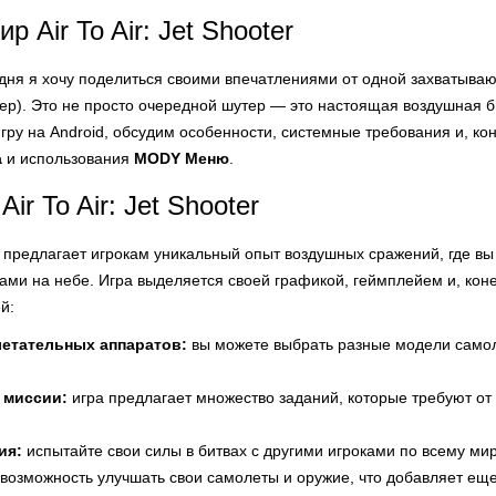
р Air To Air: Jet Shooter
одня я хочу поделиться своими впечатлениями от одной захватыв
ер). Это не просто очередной шутер — это настоящая воздушная б
 игру на Android, обсудим особенности, системные требования и, 
а
и использования
MODY Меню
.
ir To Air: Jet Shooter
предлагает игрокам уникальный опыт воздушных сражений, где в
ами на небе. Игра выделяется своей графикой, геймплейем и, кон
й:
летательных аппаратов:
вы можете выбрать разные модели самоле
 миссии:
игра предлагает множество заданий, которые требуют от в
ия:
испытайте свои силы в битвах с другими игроками по всему мир
возможность улучшать свои самолеты и оружие, что добавляет ещ