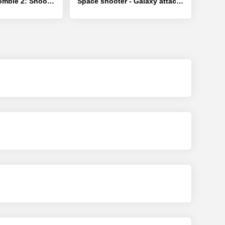
The Walking Zombie 2: Shooter - [Взлом/МОД Много денег]
Space shooter - Galaxy attack - [Взлом/МОД Все открыто]