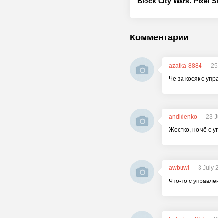
Комментарии
azatka-8884
25
Че за косяк с упр
andidenko
23 J
Жестко, но чё с 
awbuwi
3 July 
Что-то с управлен