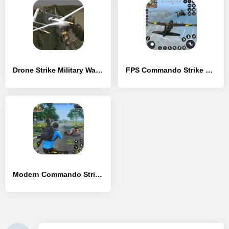
Drone Strike Military War 3D - [Взлом/МОД Unlocked]
FPS Commando Strike 3D - [Взлом/МОД Все открыто]
Modern Commando Strike Mission - [Взлом/МОД Unlocked]