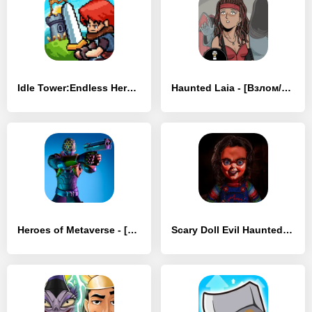
Idle Tower:Endless Heroes - [Взлом/МОД Все открыто]
Haunted Laia - [Взлом/МОД Меню]
Heroes of Metaverse - [Взлом/МОД Unlocked]
Scary Doll Evil Haunted House - [Взлом/МОД Все открыто]