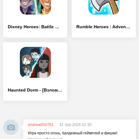
Disney Heroes: Battle Mode - [Взлом/МОД Меню]
Rumble Heroes : Adventure RPG - [Взлом/МОД Бесконечные деньги]
Haunted Dorm - [Взлом/МОД Бесконечные деньги]
andrew050761
31 July 2026 02:30
Игра просто огонь, балдежный геймплей и фишки!