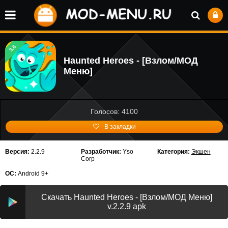
3.6
Haunted Heroes - [Взлом/МОД
Меню]
Голосов: 4100
В закладки
Версия:
2.2.9
Разработчик:
Yso
Категория:
Экшен
Corp
ОС:
Android 9+
Скачать Haunted Heroes - [Взлом/МОД Меню]
v.2.2.9 apk