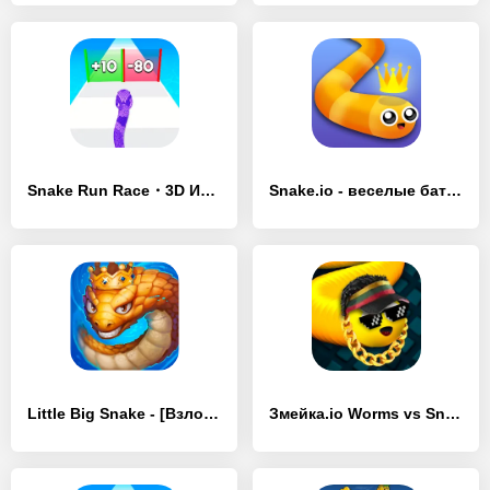
Snake Run Race・3D Игра Змейка - [Взлом/МОД Меню]
Snake.io - веселые батл-игры - [Взлом/МОД Все открыто]
Little Big Snake - [Взлом/МОД Много денег]
Змейка.io Worms vs Snake Zone - [Взлом/МОД Много денег]