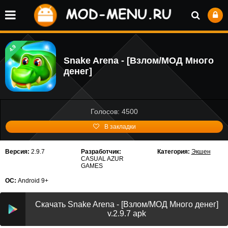
4.9
Snake Arena - [Взлом/МОД Много
денег]
Голосов: 4500
В закладки
Версия:
2.9.7
Разработчик:
Категория:
Экшен
CASUAL AZUR
GAMES
ОС:
Android 9+
Скачать Snake Arena - [Взлом/МОД Много денег]
v.2.9.7 apk