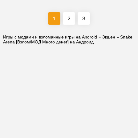
1
2
3
Игры с модами и взломанные игры на Android
»
Экшен
» Snake
Arena [Взлом/МОД Много денег] на Андроид