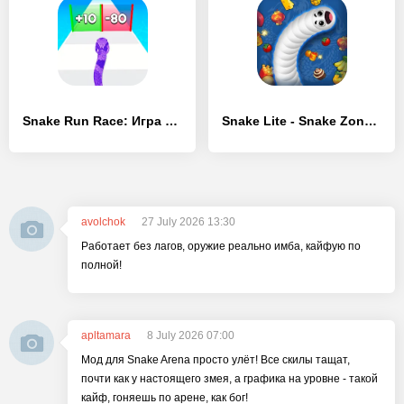
Snake Run Race: Игра Змейка 3D - [Взлом/МОД Все открыто]
Snake Lite - Snake Zone Game - [Взлом/МОД Меню]
avolchok
27 July 2026 13:30
Работает без лагов, оружие реально имба, кайфую по
полной!
apltamara
8 July 2026 07:00
Мод для Snake Arena просто улёт! Все скилы тащат,
почти как у настоящего змея, а графика на уровне - такой
кайф, гоняешь по арене, как бог!