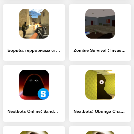
Борьба терроризма стрельба FPS - [Взлом/МОД Unlocked]
Zombie Survival : Invasion - [Взлом/МОД Бесконечные деньги]
Nextbots Online: Sandbox - [Взлом/МОД Все открыто]
Nextbots: Obunga Chase Rooms - [Взлом/МОД Бесконечные деньги]