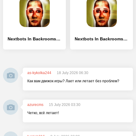
Nextbots In Backrooms: Obunga - [Взлом/МОД Unlocked]
Nextbots In Backrooms: Obunga - [Взлом/МОД Меню]
as-kykolka244
18 July 2026 06:30
Как вам движок игры? Лает или летает без проблем?
azurecms
15 July 2026 03:30
Четко, всё летает!