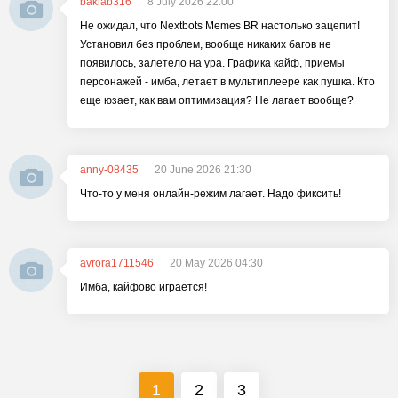
baklab316
8 July 2026 22:00
Не ожидал, что Nextbots Memes BR настолько зацепит!
Установил без проблем, вообще никаких багов не
появилось, залетело на ура. Графика кайф, приемы
персонажей - имба, летает в мультиплеере как пушка. Кто
еще юзает, как вам оптимизация? Не лагает вообще?
anny-08435
20 June 2026 21:30
Что-то у меня онлайн-режим лагает. Надо фиксить!
avrora1711546
20 May 2026 04:30
Имба, кайфово играется!
1
2
3