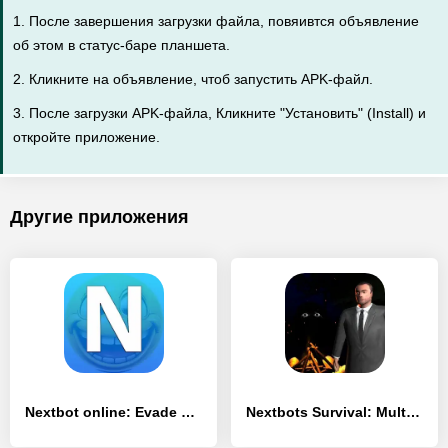
1. После завершения загрузки файла, повяивтся объявление
об этом в статус-баре планшета.
2. Кликните на объявление, чтоб запустить APK-файл.
3. После загрузки APK-файла, Кликните "Установить" (Install) и
откройте приложение.
Другие приложения
Nextbot online: Evade nextbots - [Взлом/МОД Меню]
Nextbots Survival: Multiplayer - [Взлом/МОД Unlocked]