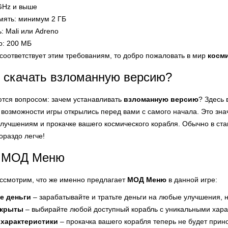
GHz и выше
мять: минимум 2 ГБ
: Mali или Adreno
о: 200 МБ
соответствует этим требованиям, то добро пожаловать в мир
косм
 скачать взломанную версию?
тся вопросом: зачем устанавливать
взломанную версию
? Здесь 
е возможности игры открылись перед вами с самого начала. Это знач
улучшениям и прокачке вашего космического корабля. Обычно в ст
гораздо легче!
и МОД Меню
ссмотрим, что же именно предлагает
МОД Меню
в данной игре:
е деньги
– зарабатывайте и тратьте деньги на любые улучшения, н
ткрыты
– выбирайте любой доступный корабль с уникальными хара
характеристики
– прокачка вашего корабля теперь не будет прин