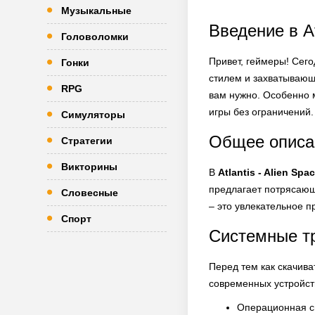
Музыкальные
Введение в At
Головоломки
Привет, геймеры! Сег
Гонки
стилем и захватывающи
RPG
вам нужно. Особенно
игры без ограничений.
Симуляторы
Общее описа
Стратегии
Викторины
В
Atlantis - Alien Spa
предлагает потрясающ
Словесные
– это увлекательное п
Спорт
Системные т
Перед тем как скачива
современных устройст
Операционная си