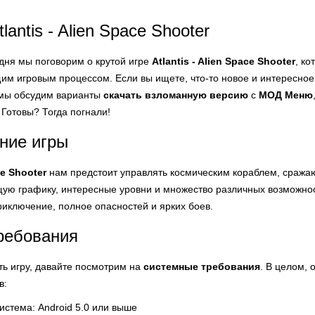
lantis - Alien Space Shooter
одня мы поговорим о крутой игре
Atlantis - Alien Space Shooter
, к
м игровым процессом. Если вы ищете, что-то новое и интересное дл
 мы обсудим варианты
скачать взломанную версию
с
МОД Меню
 Готовы? Тогда погнали!
ние игры
ce Shooter
нам предстоит управлять космическим кораблем, сража
ую графику, интересные уровни и множество различных возможнос
риключение, полное опасностей и ярких боев.
ребования
ть игру, давайте посмотрим на
системные требования
. В целом,
в:
стема: Android 5.0 или выше