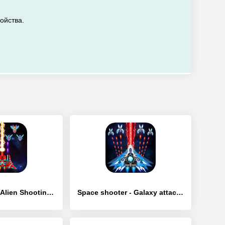
ойства.
Galaxy Attack: Alien Shooting - [Взлом/МОД Бесконечные деньги]
Space shooter - Galaxy attack - [Взлом/МОД Много денег]