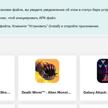
ановки файла, вы увидите уведомление об этом в статус-баре устр
ение, чтоб инициировать APK-файл.
файла, Кликните "Установить" (Install) и откройте приложение.
Nymerian Fighter Space Shooter - [Взлом/МОД Все открыто]
Death Worm™ - Alien Monster - [Взлом/МОД Все открыто]