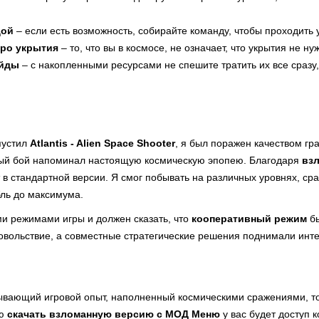
дой
– если есть возможность, собирайте команду, чтобы проходить 
про укрытия
– то, что вы в космосе, не означает, что укрытия не ну
ейды
– с накопленными ресурсами не спешите тратить их все сраз
пустил
Atlantis - Alien Space Shooter
, я был поражен качеством гр
ый бой напоминал настоящую космическую эпопею. Благодаря
вз
т в стандартной версии. Я смог побывать на различных уровнях, с
бль до максимума.
ми режимами игры и должен сказать, что
кооперативный режим
бы
овольствие, а совместные стратегические решения поднимали инт
ывающий игровой опыт, наполненный космическими сражениями, т
ью
скачать взломанную версию с МОД Меню
у вас будет доступ 