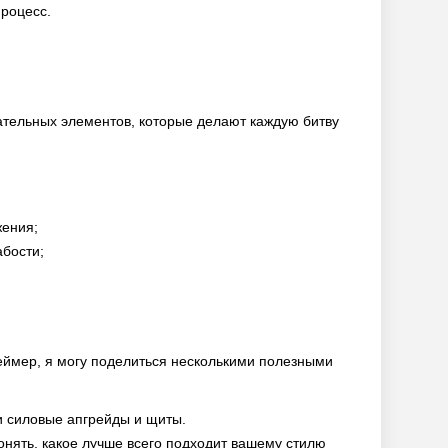
процесс.
тельных элементов, которые делают каждую битву
жения;
абости;
геймер, я могу поделиться несколькими полезными
и силовые апгрейды и щиты.
онять, какое лучше всего подходит вашему стилю