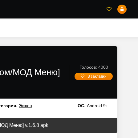
Голосов: 4000
Взлом/МОД Меню]
В закладки
тегория:
Экшен
ОС:
Android 9+
/МОД Меню] v.1.6.8 apk