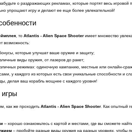
забудьте о раздражающих рекламах, которые портят весь игровой 
ьно упрощают игру и делают ее еще более увлекательной!
собенности
еймплея
, то
Atlantis - Alien Space Shooter
имеет множество увлека
ет возможность:
бонусы, которые улучшат ваше оружие и защиту;
зличные виды оружия, от лазеров до ракет;
азличных режимах: одиночную кампанию, местные или онлайн-сра
сами, у каждого из которых есть свои уникальные способности и сл
ды, делая ваш корабль мощнее с каждого уровня!
 игры
им, как же проходить
Atlantis - Alien Space Shooter
. Как опытный 
ни
– хорошо ознакомьтесь с картой и местами, где вы сможете найт
ужием
– пробуйте разные виды оружия на разных уровнях, чтобы п