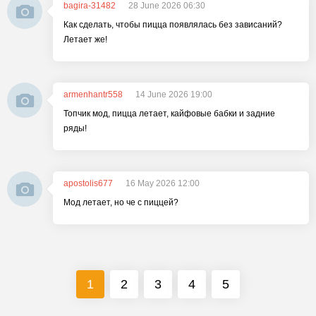
bagira-31482
28 June 2026 06:30
Как сделать, чтобы пицца появлялась без зависаний?
Летает же!
armenhantr558
14 June 2026 19:00
Топчик мод, пицца летает, кайфовые бабки и задние
ряды!
apostolis677
16 May 2026 12:00
Мод летает, но че с пиццей?
1
2
3
4
5