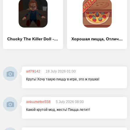
Chucky The Killer Doll - [Взлом/МОД Бесконечные деньги]
Хорошая пицца, Отличная пицца - [Взлом/МОД Все открыто]
arf79142
18 July 2026 01:00
Круть! Хочу такую пиццу в игре, это ж пушка!
ankuznetso558
5 July 2026 08:00
Какой крутой мод, жесть! Пицца летит!