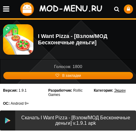
4.5
I Want Pizza - [Взлом/МОД
Бесконечные деньги]
Голосов: 1800
В закладки
Версия:
1.9.1
Разработчик:
Rollic
Категория:
Экшен
Games
ОС:
Android 9+
Скачать I Want Pizza - [Взлом/МОД Бесконечные
деньги] v.1.9.1 apk