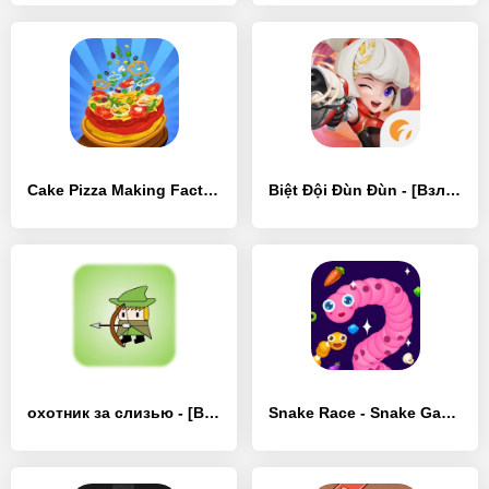
Cake Pizza Making Factory - [Взлом/МОД Unlocked]
Biệt Đội Đùn Đùn - [Взлом/МОД Бесконечные деньги]
охотник за слизью - [Взлом/МОД Бесконечные деньги]
Snake Race - Snake Game - [Взлом/МОД Бесконечные деньги]