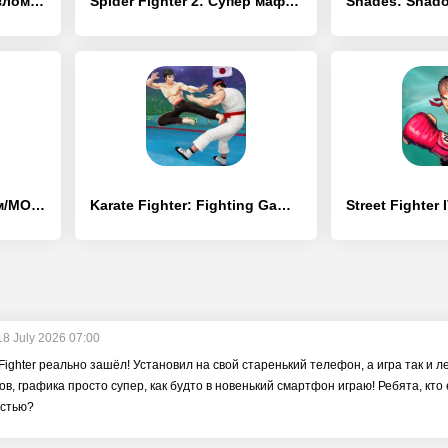
Street Fighter IV CE - [Взлом/МОД Unlocked]
Spider Fighter 2: Супер мафия - [Взлом/МОД Бесконечные деньги]
Shadow Fight 2 - [Взлом/МОД Меню]
Karate Fighter: Fighting Games - [Взлом/МОД Бесконечные деньги]
18 July 2026 07:00
ighter реально зашёл! Установил на свой старенький телефон, а игра так и л
ов, графика просто супер, как будто в новенький смартфон играю! Ребята, кто 
остью?