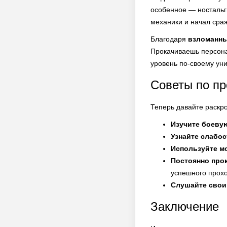
особенное — ностальг
механики и начал сраж
Благодаря
взломанн
Прокачиваешь персона
уровень по-своему уни
Советы по п
Теперь давайте раскро
Изучите боеву
Узнайте слабос
Используйте м
Постоянно про
успешного прох
Слушайте свои
Заключение