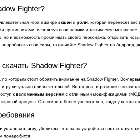
adow Fighter?
увлекательная игра в жанре
экшен
и
роли
, которая перенесет вас
и противниками, используя свои навыки и тактическое мышление. Г
 но и возможность прокачивать своего персонажа, открывать новы
е попробовать свои силы, то скачайте Shadow Fighter на Андроид,
 скачать Shadow Fighter?
, по которым стоит обратить внимание на Shadow Fighter. Во-пер
ет игру визуально привлекательной. Во-вторых, игра может похвас
доступ к
взломанным версиям
с отличными модификациями (МОД) 
 игровой процесс. Он намного более увлекателен, когда у вас хват
ребования
 и установить игру, убедитесь, что ваше устройство соответствует
ам понадобится: