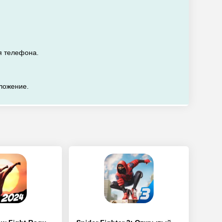
я телефона.
иложение.