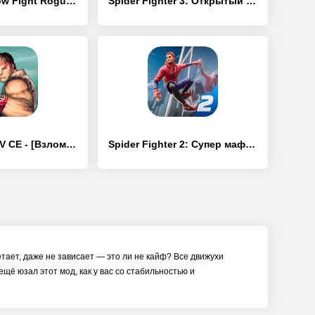
Shades: Shadow Fight Roguelike - [Взлом/МОД Все открыто]
Spider Fighter 3: Открытый Мир - [Взлом/МОД Все открыто]
Street Fighter IV CE - [Взлом/МОД Все открыто]
Spider Fighter 2: Супер мафия - [Взлом/МОД Бесконечные деньги]
етает, даже не зависает — это ли не кайф? Все движухи
ещё юзал этот мод, как у вас со стабильностью и