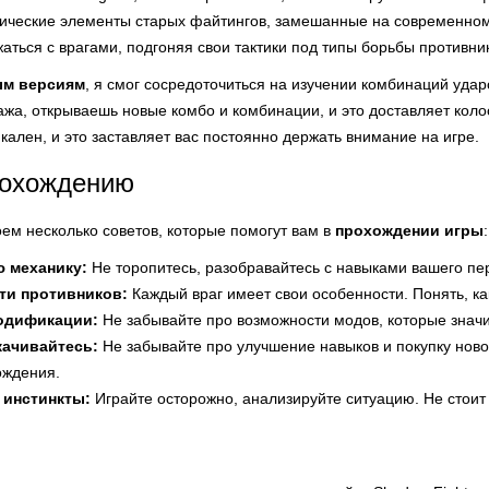
ические элементы старых файтингов, замешанные на современном
аться с врагами, подгоняя свои тактики под типы борьбы противни
ым версиям
, я смог сосредоточиться на изучении комбинаций удар
жа, открываешь новые комбо и комбинации, и это доставляет коло
кален, и это заставляет вас постоянно держать внимание на игре.
рохождению
ем несколько советов, которые помогут вам в
прохождении игры
:
ю механику:
Не торопитесь, разобравайтесь с навыками вашего пе
ти противников:
Каждый враг имеет свои особенности. Понять, как
одификации:
Не забывайте про возможности модов, которые значи
качивайтесь:
Не забывайте про улучшение навыков и покупку нов
ождения.
 инстинкты:
Играйте осторожно, анализируйте ситуацию. Не стоит с