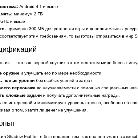
система:
Android 4.1 и выше
амять:
минимум 2 ГБ
 GHz и выше
то:
примерно 300 МБ для установки игры и дополнительных ресур
соответствует этим требованиям, то вы готовы отправиться в мир S
дификаций
ьги» — это ваш верный спутник в этом жестоком мире боевых иску
е оружие
и улучшать его по мере необходимости.
ь новые уровни
без особых усилий и затрат.
воего персонажа
до неузнаваемости с помощью специальных навы
ть сложные задачи
и получать дополнительные награды.
олее интересной и минимизирует уровень стресса, особенно на сло
ивая о том, хватит ли денег на улучшения.
опыт
тил Shadow Fighter, я был поражен тем, как она погружает в атмос