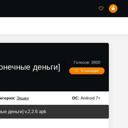
Голосов: 3800
онечные деньги]
В закладки
егория:
Экшен
ОС:
Android 7+
е деньги] v.2.2.6 apk