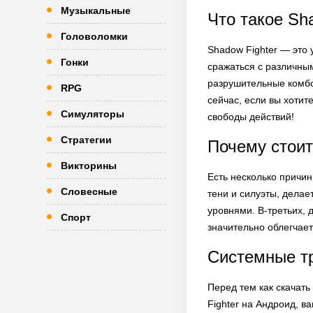
Музыкальные
Что такое Sh
Головоломки
Shadow Fighter — это 
Гонки
сражаться с различным
разрушительные комбо,
RPG
сейчас, если вы хотит
Симуляторы
свободы действий!
Стратегии
Почему стоит
Викторины
Есть несколько причин
Словесные
тени и силуэты, дела
уровнями. В-третьих, 
Спорт
значительно облегчает
Системные т
Перед тем как скачать
Fighter на Андроид, в