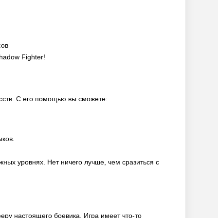
сов
hadow Fighter!
сств. С его помощью вы сможете:
ков.
жных уровнях. Нет ничего лучше, чем сразиться с
феру настоящего боевика. Игра имеет что-то