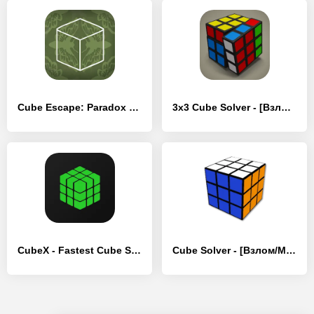
Cube Escape: Paradox - [Взлом/МОД Unlocked]
3x3 Cube Solver - [Взлом/МОД Unlocked]
CubeX - Fastest Cube Solver - [Взлом/МОД Бесконечные деньги]
Cube Solver - [Взлом/МОД Все открыто]