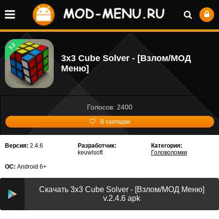
3.2
3x3 Cube Solver - [Взлом/МОД
Меню]
Голосов: 2400
В закладки
Версия:
2.4.6
Разработчик:
Категория:
keuwlsoft
Головоломки
ОС:
Android 6+
Скачать 3x3 Cube Solver - [Взлом/МОД Меню]
v.2.4.6 apk