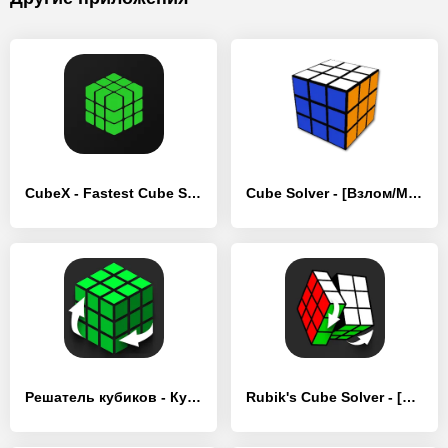
CubeX - Fastest Cube Solver - [Взлом/МОД Бесконечные деньги]
Cube Solver - [Взлом/МОД Бесконечные деньги]
Решатель кубиков - Кубик Шифр - [Взлом/МОД Unlocked]
Rubik's Cube Solver - [Взлом/МОД Много денег]