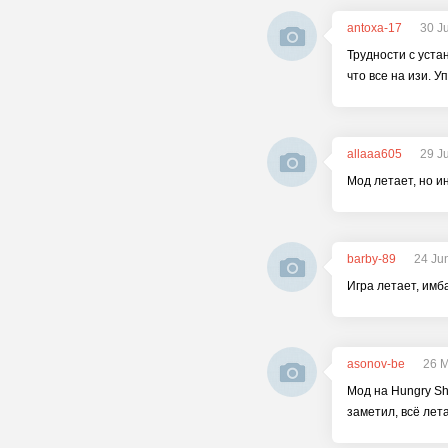
antoxa-17
30 J
Трудности с уста
что все на изи. У
allaaa605
29 J
Мод летает, но ин
barby-89
24 Ju
Игра летает, имб
asonov-be
26 M
Мод на Hungry Sh
заметил, всё лет