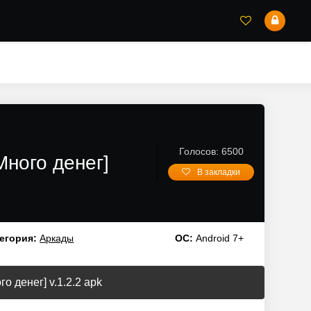
Голосов: 6500
Много денег]
В закладки
егория:
Аркады
ОС:
Android 7+
о денег] v.1.2.2 apk