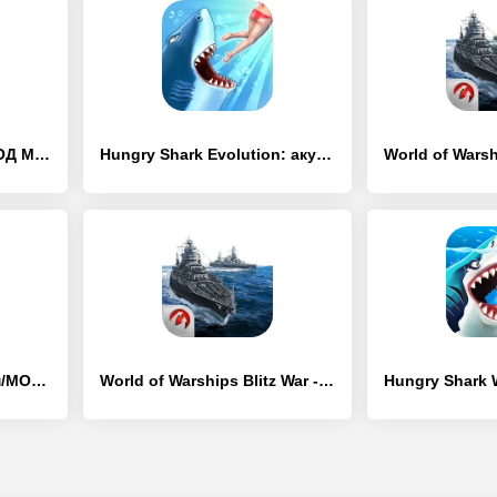
Lep's World - [Взлом/МОД Много денег]
Hungry Shark Evolution: акула - [Взлом/МОД Unlocked]
Hungry Dragon - [Взлом/МОД Unlocked]
World of Warships Blitz War - [Взлом/МОД Бесконечные деньги]