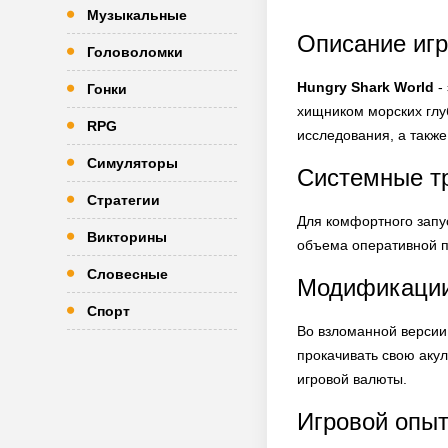
Музыкальные
Описание игр
Головоломки
Hungry Shark World
-
Гонки
хищником морских глу
RPG
исследования, а такж
Симуляторы
Системные т
Стратегии
Для комфортного запу
Викторины
объема оперативной па
Словесные
Модификаци
Спорт
Во взломанной верси
прокачивать свою акул
игровой валюты.
Игровой опы