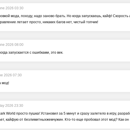
une 2026 03:30
новкой мода, походу, надо заново брать. Но когда запускаешь, кайф! Скорость
правление летает просто, никаких багов нет, чистый топчик!
une 2026 08:00
огда запускается с ошибками, это век.
ne 2026 07:30
а мод!
ay 2026 23:30
ark World просто пушка! Установил за 5 минут и сразу залетело в игру, разра
ает, кайфую от безлимитныхжемчужин. Кто-то еще пробовал этот мод? Как он