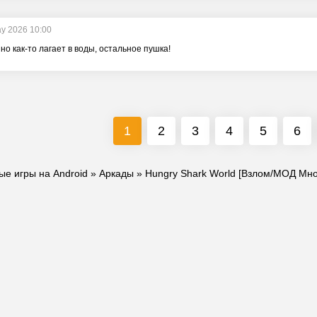
y 2026 10:00
но как-то лагает в воды, остальное пушка!
1
2
3
4
5
6
ые игры на Android
»
Аркады
» Hungry Shark World [Взлом/МОД Мно