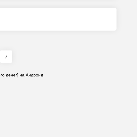
7
го денег] на Андроид