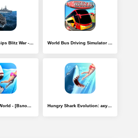
World of Warships Blitz War - [Взлом/МОД Все открыто]
World Bus Driving Simulator - [Взлом/МОД Много денег]
Hungry Shark World - [Взлом/МОД Много денег]
Hungry Shark Evolution: акула - [Взлом/МОД Unlocked]