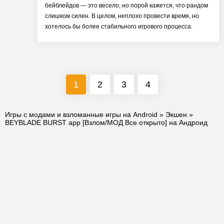
бейблейдов — это весело, но порой кажется, что рандом
слишком силен. В целом, неплохо провести время, но
хотелось бы более стабильного игрового процесса.
1
2
3
4
Игры с модами и взломанные игры на Android
»
Экшен
»
BEYBLADE BURST app [Взлом/МОД Все открыто] на Андроид