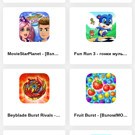
MovieStarPlanet - [Взлом/МОД Все открыто]
Fun Run 3 - гонки мультиплеер - [Взлом/МОД Все открыто]
Beyblade Burst Rivals - [Взлом/МОД Много денег]
Fruit Burst - [Взлом/МОД Много денег]