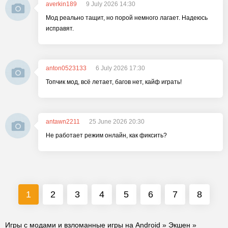
averkin189
9 July 2026 14:30
Мод реально тащит, но порой немного лагает. Надеюсь
исправят.
anton0523133
6 July 2026 17:30
Топчик мод, всё летает, багов нет, кайф играть!
antawn2211
25 June 2026 20:30
Не работает режим онлайн, как фиксить?
1
2
3
4
5
6
7
8
Игры с модами и взломанные игры на Android
»
Экшен
»