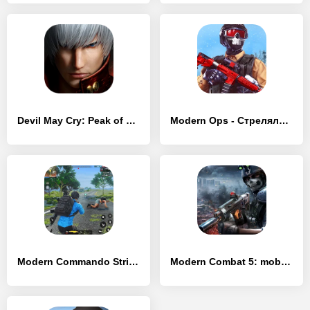
Devil May Cry: Peak of Combat - [Взлом/МОД Unlocked]
Modern Ops - Стрелялки Онлайн - [Взлом/МОД Меню]
Modern Commando Strike Mission - [Взлом/МОД Unlocked]
Modern Combat 5: mobile FPS - [Взлом/МОД Unlocked]