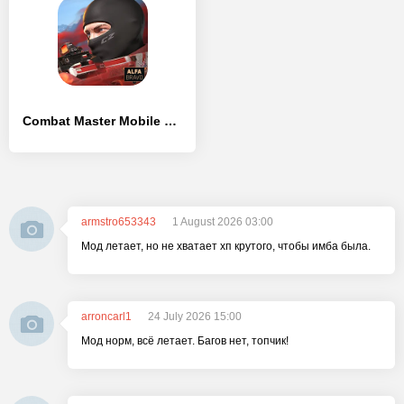
Combat Master Mobile FPS - [Взлом/МОД Все открыто]
armstro653343
1 August 2026 03:00
Мод летает, но не хватает хп крутого, чтобы имба была.
arroncarl1
24 July 2026 15:00
Мод норм, всё летает. Багов нет, топчик!