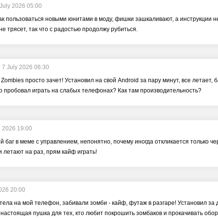
July 2026 05:00
как пользоваться новыми юнитами в моду, фишки зашкаливают, а инструкции не 
не трясет, так что с радостью продолжу рубиться.
7 July 2026 06:30
t Zombies просто зачет! Установил на свой Android за пару минут, все летает, 
то пробовал играть на слабых телефонах? Как там производительность?
 2026 19:00
й баг в меме с управлением, непонятно, почему иногда откликается только чер
 летают на раз, прям кайф играть!
026 20:00
тела на мой телефон, забивали зомби - кайф, футаж в разгаре! Установил за 
 настоящая пушка для тех, кто любит покрошить зомбаков и прокачивать обор