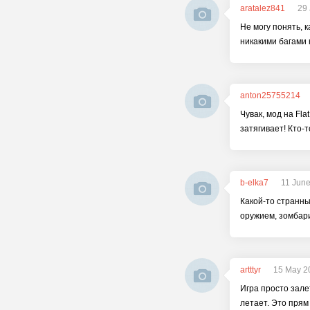
aratalez841
29 
Не могу понять, 
никакими багами 
anton25755214
Чувак, мод на Fla
затягивает! Кто-
b-elka7
11 June
Какой-то странны
оружием, зомбари
artttyr
15 May 2
Игра просто зале
летает. Это прям