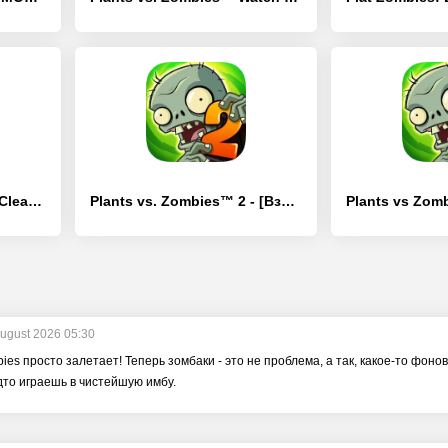
Deep Clean Inc. 3D Fun Cleanup - [Взлом/МОД Бесконечные деньги]
Plants vs. Zombies™ 2 - [Взлом/МОД Меню]
August 2026 05:30
bies просто залетает! Теперь зомбаки - это не проблема, а так, какое-то фон
дто играешь в чистейшую имбу.