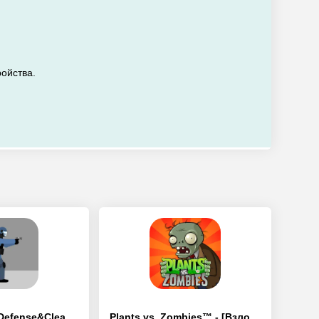
ройства.
Flat Zombies: Defense&Cleanup - [Взлом/МОД Unlocked]
Plants vs. Zombies™ - [Взлом/МОД Все открыто]