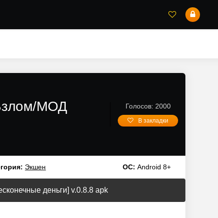
[Взлом/МОД
Голосов: 2000
В закладки
егория:
Экшен
ОС:
Android 8+
сконечные деньги] v.0.8.8 apk