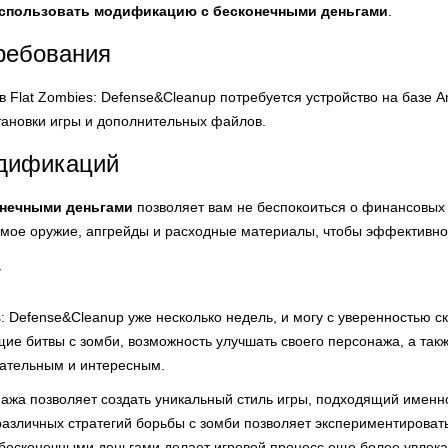
спользовать модификацию с бесконечными деньгами
.
ребования
 Flat Zombies: Defense&Cleanup потребуется устройство на базе An
тановки игры и дополнительных файлов.
дификаций
нечными деньгами
позволяет вам не беспокоиться о финансовых 
имое оружие, апгрейды и расходные материалы, чтобы эффективно 
т
s: Defense&Cleanup уже несколько недель, и могу с уверенностью ск
ие битвы с зомби, возможность улучшать своего персонажа, а так
кательным и интересным.
ажа позволяет создать уникальный стиль игры, подходящий именн
азличных стратегий борьбы с зомби позволяет экспериментироват
есконечными деньгами делает игровой процесс еще более увлека