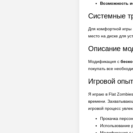
Возможность и
Системные т
Для комфортной игры в
место на диске для ус
Описание мо
Модификация с
беско
покупать все необход
Игровой опы
Я играю в Flat Zombie
времени. Захватывающ
игровой процесс увле
Прокачка персон
Использование р
Модификация с б