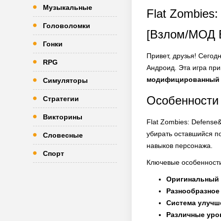
Музыкальные
Flat Zombies
Головоломки
[Взлом/МОД 
Гонки
Привет, друзья! Сего
RPG
Андроид. Эта игра пр
модифицированный
Симуляторы
Особенности
Стратегии
Викторины
Flat Zombies: Defense
убирать оставшийся п
Словесные
навыков персонажа.
Спорт
Ключевые особенности
Оригинальный 
Разнообразное
Система улучш
Различные уро