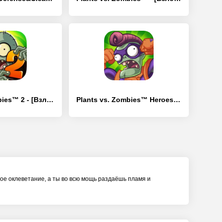
Plants vs Zombies™ 2 - [Взлом/МОД Много денег]
Plants vs. Zombies™ Heroes - [Взлом/МОД Unlocked]
овое оклеветание, а ты во всю мощь раздаёшь пламя и