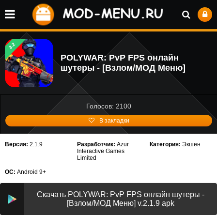
3.2
POLYWAR: PvP FPS онлайн
шутеры - [Взлом/МОД Меню]
Голосов: 2100
В закладки
Версия:
2.1.9
Разработчик:
Azur
Категория:
Экшен
Interactive Games
Limited
ОС:
Android 9+
Скачать POLYWAR: PvP FPS онлайн шутеры -
[Взлом/МОД Меню] v.2.1.9 apk