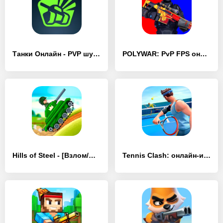
Танки Онлайн - PVP шутер - [Взлом/МОД Все открыто]
POLYWAR: PvP FPS онлайн шутеры - [Взлом/МОД Все открыто]
Hills of Steel - [Взлом/МОД Unlocked]
Tennis Clash: онлайн-игра - [Взлом/МОД Много денег]