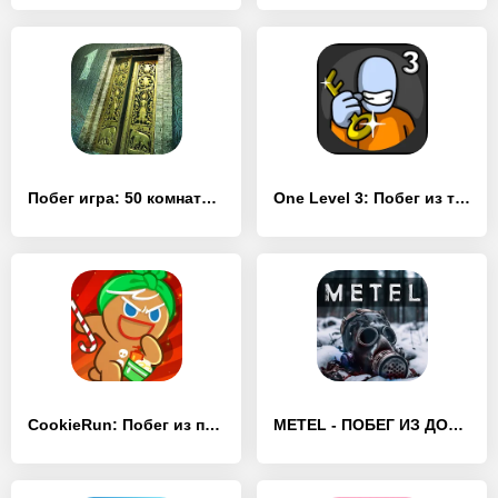
Побег игра: 50 комната 1 - [Взлом/МОД Все открыто]
One Level 3: Побег из тюрьмы - [Взлом/МОД Unlocked]
CookieRun: Побег из печи - [Взлом/МОД Много денег]
METEL - ПОБЕГ ИЗ ДОМА МАНЬЯКА - [Взлом/МОД Много денег]