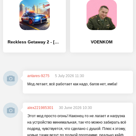
Reckless Getaway 2 - [Взлом/МОД Бесконечные деньги]
VOENKOM
antares-9275
5 July 2026 11:30
Мод летает, всё работает как надо, багов нет, имба!
alex221985301
30 June 2026 10:30
Этот мод просто огонь! Наконец-то не лагает и нагрузка
на устройство минимальная, так что можно забирать всё
подряд, чувствуется, что сделано с душой. Плюс к этому,
новые тачки везут по полной программе, реально кайф