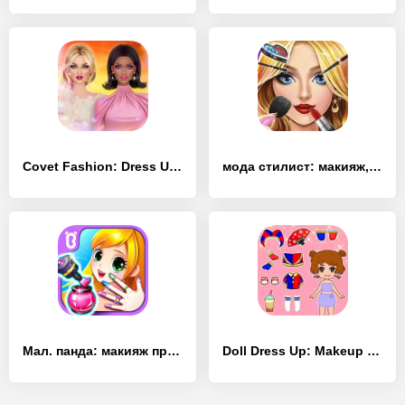
Covet Fashion: Dress Up Game - [Взлом/МОД Все открыто]
мода стилист: макияж, одевалки - [Взлом/МОД Меню]
Мал. панда: макияж принцессы - [Взлом/МОД Все открыто]
Doll Dress Up: Makeup Games - [Взлом/МОД Unlocked]