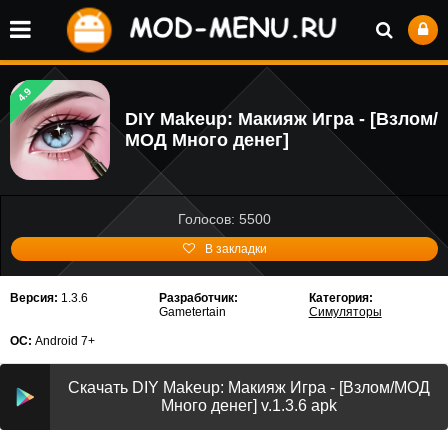
4.9
DIY Makeup: Макияж Игрa - [Взлом/
МОД Много денег]
Голосов: 5500
В закладки
Версия:
1.3.6
Разработчик:
Категория:
Gametertain
Симуляторы
ОС:
Android 7+
Скачать DIY Makeup: Макияж Игрa - [Взлом/МОД
Много денег] v.1.3.6 apk