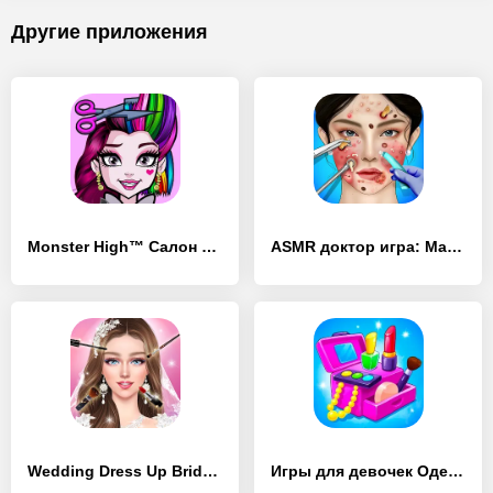
Другие приложения
Monster High™ Салон красоты - [Взлом/МОД Много денег]
ASMR доктор игра: Макияж Cалон - [Взлом/МОД Меню]
Wedding Dress Up Bridal Makeup - [Взлом/МОД Unlocked]
Игры для девочек Одежда, Куклы - [Взлом/МОД Бесконечные деньги]