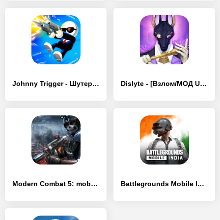
Johnny Trigger - Шутер - [Взлом/МОД Все открыто]
Dislyte - [Взлом/МОД Unlocked]
Modern Combat 5: mobile FPS - [Взлом/МОД Unlocked]
Battlegrounds Mobile India - [Взлом/МОД Много денег]