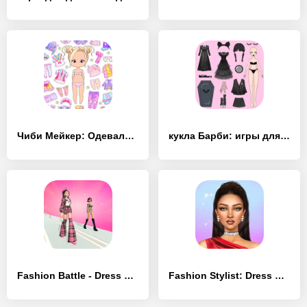
Чиби Мейкер: Одевалки Кукол - [Взлом/МОД Unlocked]
кукла Барби: игры для девочек - [Взлом/МОД Бесконечные деньги]
Fashion Battle - Dress up game - [Взлом/МОД Меню]
Fashion Stylist: Dress Up Game - [Взлом/МОД Меню]