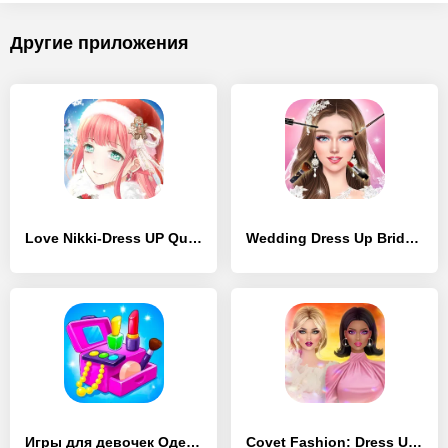
Другие приложения
Love Nikki-Dress UP Queen - [Взлом/МОД Бесконечные деньги]
Wedding Dress Up Bridal Makeup - [Взлом/МОД Unlocked]
Игры для девочек Одежда, Куклы - [Взлом/МОД Бесконечные деньги]
Covet Fashion: Dress Up Game - [Взлом/МОД Все открыто]