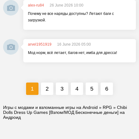
alex-ru84
26 June 2026 10:00
Почему не все наряды доступны? Летают баги с
загрузкой.
arvel1951919
16 June 2026 05:00
Мод норм, всё летает, багов нет, имба для дресса!
1
2
3
4
5
6
Игры с модами и взломанные игры на Android
»
RPG
» Chibi
Dolls Dress Up Games [Взлом/МОД Бесконечные деньги] на
Андроид