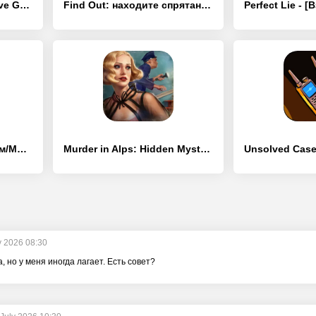
Detective Mehul:Detective Game - [Взлом/МОД Все открыто]
Find Out: находите спрятанное! - [Взлом/МОД Бесконечные деньги]
Девушка в окне - [Взлом/МОД Unlocked]
Murder in Alps: Hidden Mystery - [Взлом/МОД Меню]
y 2026 08:30
, но у меня иногда лагает. Есть совет?