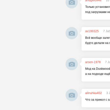
andgel0948
10
Только установил 
под загрузками н
av199325
7 Ju
Всё вообще залете
будто делали на 
arsen-1978
7 J
Мод на Duskwood 
а на подходе ещё
alinuhka402
3 
Что за прикол с з