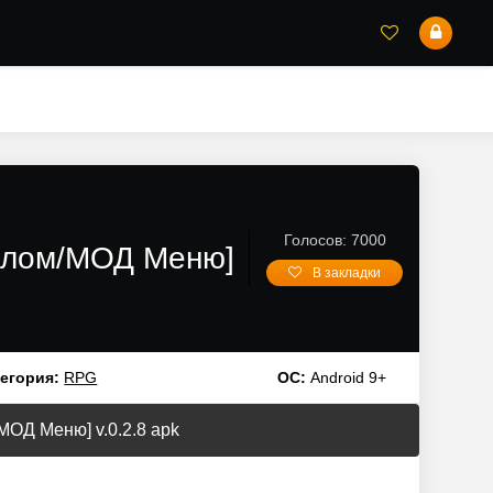
Голосов: 7000
Взлом/МОД Меню]
В закладки
егория:
RPG
ОС:
Android 9+
МОД Меню] v.0.2.8 apk