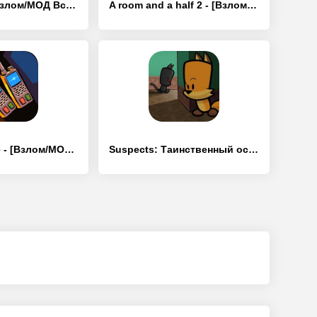
Perfect Lie - [Взлом/МОД Все открыто]
A room and a half 2 - [Взлом/МОД Меню]
Unsolved Case - [Взлом/МОД Много денег]
Suspects: Таинственный особняк - [Взлом/МОД Все открыто]