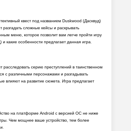
етективный квест под названием Duskwood (Дасквуд)
ит разгадать сложные кейсы и раскрывать
анным меню, которое позволит вам легче пройти игру
) и какие особенности предлагает данная игра.
оит расследовать серию преступлений в таинственном
ься с различными персонажами и разгадывать
ые влияют на развитие сюжета. Игра предлагает
йство на платформе Android с версией ОС не ниже
 игры. Чем мощнее ваше устройство, тем более
и.