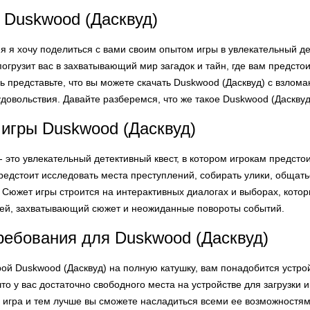
 Duskwood (Дасквуд)
ня я хочу поделиться с вами своим опытом игры в увлекательный д
погрузит вас в захватывающий мир загадок и тайн, где вам предсто
ь представьте, что вы можете скачать Duskwood (Дасквуд) с взлом
довольствия. Давайте разберемся, что же такое Duskwood (Дасквуд
игры Duskwood (Дасквуд)
- это увлекательный детективный квест, в котором игрокам предст
предстоит исследовать места преступлений, собирать улики, общат
 Сюжет игры строится на интерактивных диалогах и выборах, котор
ей, захватывающий сюжет и неожиданные повороты событий.
ебования для Duskwood (Дасквуд)
рой Duskwood (Дасквуд) на полную катушку, вам понадобится устро
 что у вас достаточно свободного места на устройстве для загрузки
ь игра и тем лучше вы сможете насладиться всеми ее возможностям