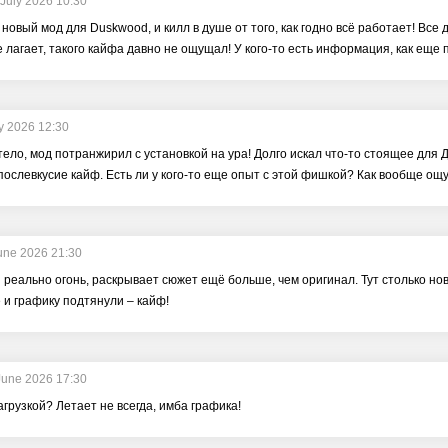
 July 2026 10:30
новый мод для Duskwood, и килл в душе от того, как годно всё работает! Все д
е лагает, такого кайфа давно не ощущал! У кого-то есть информация, как еще
ly 2026 12:30
ло, мод потранжирил с установкой на ура! Долго искал что-то стоящее для Дас
послевкусие кайф. Есть ли у кого-то еще опыт с этой фишкой? Как вообще о
une 2026 21:30
реально огонь, раскрывает сюжет ещё больше, чем оригинал. Тут столько но
 и графику подтянули – кайф!
June 2026 17:30
агрузкой? Летает не всегда, имба графика!