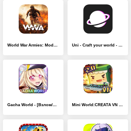
World War Armies: Modern RTS - [Взлом/МОД Бесконечные деньги]
Uni - Craft your world - [Взлом/МОД Бесконечные деньги]
Gacha World - [Взлом/МОД Все открыто]
Mini World:CREATA VN - [Взлом/МОД Unlocked]