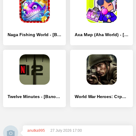
Naga Fishing World - [Взлом/МОД Unlocked]
Аха Мир (Aha World) - [Взлом/МОД Меню]
Twelve Minutes - [Взлом/МОД Меню]
World War Heroes: Стрелялки - [Взлом/МОД Меню]
anutka995
27 July 2026 17:00