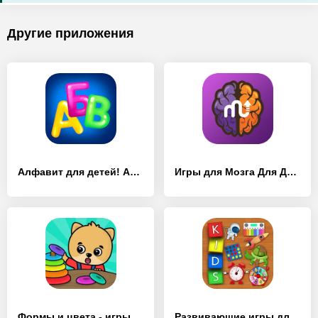
Другие приложения
Алфавит для детей! Азбука! - [Взлом/МОД Все открыто]
Игры для Мозга Для Детей - [Взлом/МОД Бесконечные деньги]
Формы и цвета - игры для детей - [Взлом/МОД Unlocked]
Развивающие игры для детей 4 - [Взлом/МОД Меню]