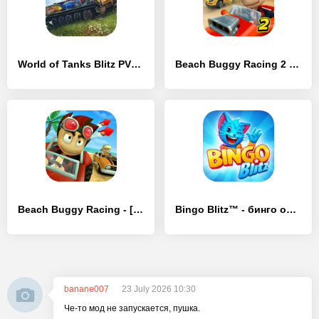
World of Tanks Blitz PVP битвы - [Взлом/МОД Unlocked]
Beach Buggy Racing 2 - [Взлом/МОД Много денег]
Beach Buggy Racing - [Взлом/МОД Меню]
Bingo Blitz™️ - бинго онлайн - [Взлом/МОД Unlocked]
banane007
23 July 2026 10:30
Че-то мод не запускается, пушка.