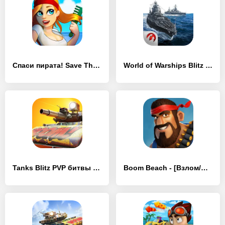
Спаси пирата! Save The Pirate! - [Взлом/МОД Меню]
World of Warships Blitz War - [Взлом/МОД Бесконечные деньги]
Tanks Blitz PVP битвы - [Взлом/МОД Все открыто]
Boom Beach - [Взлом/МОД Unlocked]