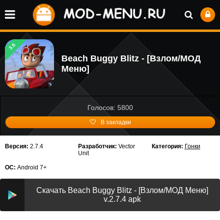
3.5
Beach Buggy Blitz - [Взлом/МОД
Меню]
Голосов: 5800
В закладки
Версия:
2.7.4
Разработчик:
Vector
Категория:
Гонки
Unit
ОС:
Android 7+
Скачать Beach Buggy Blitz - [Взлом/МОД Меню]
v.2.7.4 apk