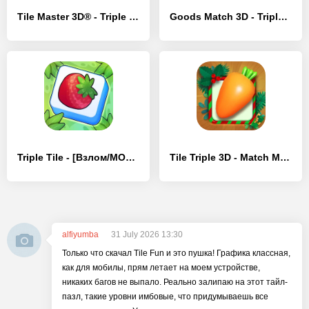
Tile Master 3D® - Triple Match - [Взлом/МОД Unlocked]
Goods Match 3D - Triple Master - [Взлом/МОД Бесконечные деньги]
Triple Tile - [Взлом/МОД Unlocked]
Tile Triple 3D - Match Master - [Взлом/МОД Много денег]
alfiyumba
31 July 2026 13:30
Только что скачал Tile Fun и это пушка! Графика классная,
как для мобилы, прям летает на моем устройстве,
никаких багов не выпало. Реально залипаю на этот тайл-
пазл, такие уровни имбовые, что придумываешь все