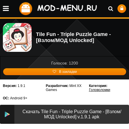
3.9
Tile Fun - Triple Puzzle Game -
[Взлом/МОД Unlocked]
Голосов: 1200
В закладки
Версия:
1.9.1
Разработчик:
Mint XX
Категория:
Games
Головоломки
ОС:
Android 9+
Скачать Tile Fun - Triple Puzzle Game - [Взлом/
МОД Unlocked] v.1.9.1 apk