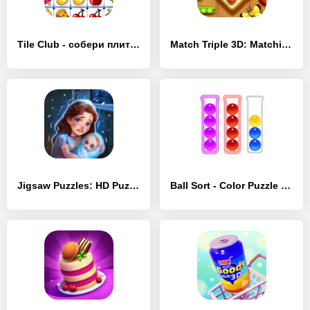
Tile Club - собери плитки - [Взлом/МОД Много денег]
Match Triple 3D: Matching Tile - [Взлом/МОД Unlocked]
Jigsaw Puzzles: HD Puzzle Game - [Взлом/МОД Меню]
Ball Sort - Color Puzzle Game - [Взлом/МОД Бесконечные деньги]