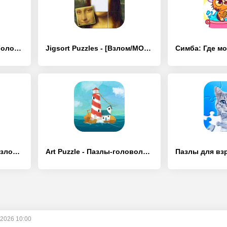
2248 Puzzle: 2048 головоломка - [Взлом/МОД Все открыто]
Jigsort Puzzles - [Взлом/МОД Unlocked]
Пекарня Клубнички - [Взлом/МОД Все открыто]
Art Puzzle - Пазлы-головоломки - [Взлом/МОД Все открыто]
 2026 10:00