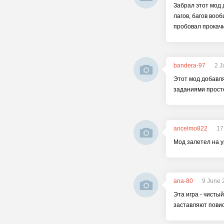
Забрал этот мод 
лагов, багов воо
пробовал прокач
bandera-97
2 J
Этот мод добавля
заданиями просто
ancelmo822
17
Мод залетел на у
ana-80
9 June 
Эта игра - чисты
заставляют повис