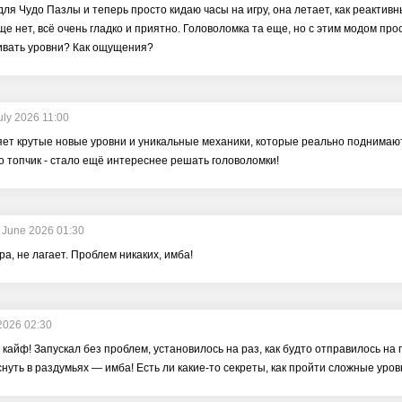
для Чудо Пазлы и теперь просто кидаю часы на игру, она летает, как реактив
бще нет, всё очень гладко и приятно. Головоломка та еще, но с этим модом пр
ивать уровни? Как ощущения?
uly 2026 11:00
ет крутые новые уровни и уникальные механики, которые реально поднимают 
 топчик - стало ещё интереснее решать головоломки!
 June 2026 01:30
ра, не лагает. Проблем никаких, имба!
2026 02:30
й кайф! Запускал без проблем, установилось на раз, как будто отправилось на 
нуть в раздумьях — имба! Есть ли какие-то секреты, как пройти сложные уров