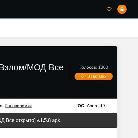
 [Взлом/МОД Все
Голосов: 1300
В закладки
я:
Головоломки
ОС:
Android 7+
 Все открыто] v.1.5.8 apk