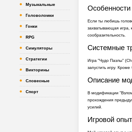
Музыкальные
Особенности 
Головоломки
Если ты любишь голово
Гонки
захватывающая игра, к
сообразительность.
RPG
Системные т
Симуляторы
Стратегии
Игра "Чудо Пазлы" (Ch
запустить игру. Кроме
Викторины
Описание мо
Словесные
Спорт
В модификации "Взлом
прохождения предыдущ
усилий.
Игровой опыт