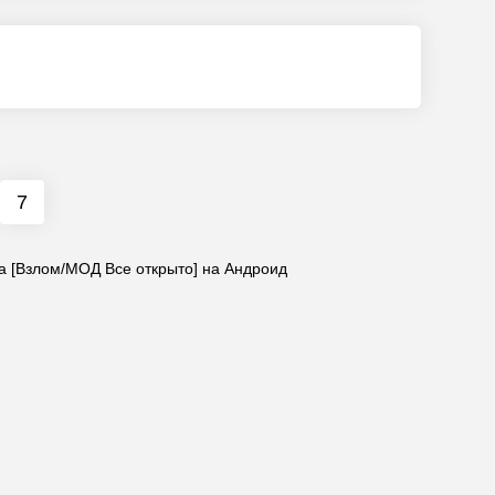
7
а [Взлом/МОД Все открыто] на Андроид