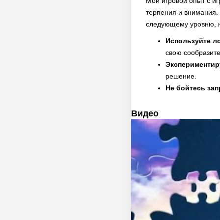
Мой игровой опыт с и
терпения и внимания.
следующему уровню, н
Используйте л
свою сообразите
Экспериментир
решение.
Не бойтесь зап
Видео