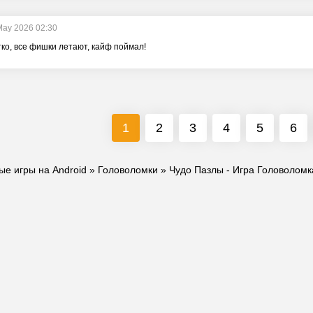
May 2026 02:30
ко, все фишки летают, кайф поймал!
1
2
3
4
5
6
ые игры на Android
»
Головоломки
» Чудо Пазлы - Игра Головоломк