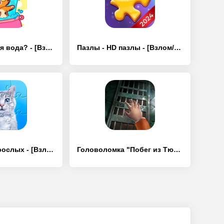
Симба: Где моя вода? - [Взлом/МОД Все открыто]
Пазлы - HD пазлы - [Взлом/МОД Много денег]
Пазлы для взрослых - [Взлом/МОД Все открыто]
Головоломка "Побег из Тюрьмы" - [Взлом/МОД Меню]