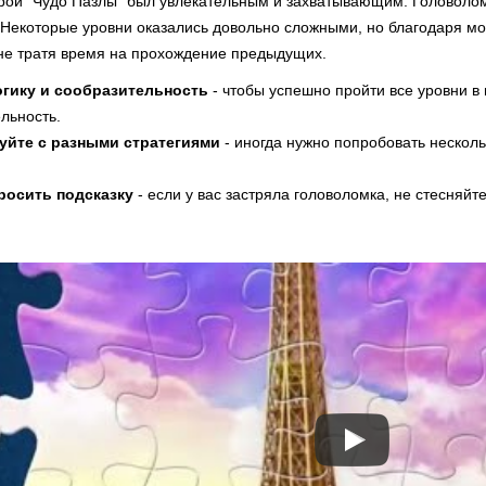
грой "Чудо Пазлы" был увлекательным и захватывающим. Головоломк
 Некоторые уровни оказались довольно сложными, но благодаря мод
е тратя время на прохождение предыдущих.
огику и сообразительность
- чтобы успешно пройти все уровни в 
льность.
уйте с разными стратегиями
- иногда нужно попробовать нескол
росить подсказку
- если у вас застряла головоломка, не стесняйте