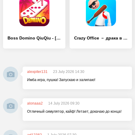
Boss Domino QiuQiu - [Взлом/МОД Unlocked]
Crazy Office － драка в офисе! - [Взлом/МОД Unlocked]
alexpiter131
23 July 2026 14:30
Имба игра, пушка! Запускаю и залипаю!
alonaaa2
14 July 2026 09:30
Отличный симулятор, кайф! Летает, докачаю до конца!