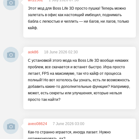
art12382
1 July 2026 07:30
Этот мод для Boss Life 3D просто пушка! Теперь можно
залетать в офис как настоящий имбецил, поднимать
бабла с легкостью и чиллить — ни багов, ни лагов, только
кайф.
aok86
18 June 2026 02:30
С установкой этого мода на Boss Life 3D вообще никаких
проблем, все скачается и встанет быстро. Игра просто
летает, FPS на максимуме, так что кайф от процесса
полный! Но вот хотелось бы узнать, есть ли возможность
добавить какие-то дополнительные функции? Например,
может, есть секреты или улучшения, которые нельзя
просто так найти?
aveo08624
7 June 2026 03:00
Как-то странно играется, иногда лагает. Нужно
оптимизировать, да?