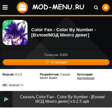
4.9
Color Fan - Color By Number -
[Взлом/МОД Много денег]
Голосов: 6300
В закладки
Версия:
0.2.5
Разработчик:
Casual
Категория:
World Studio
Казуальные
ОС:
Android 7+
Скачать Color Fan - Color By Number - [Взлом/
МОД Много денег] v.0.2.5 apk