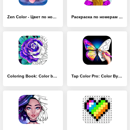
Zen Color - Цвет по номеру - [Взлом/МОД Много денег]
Раскраска по номерам Hey Color - [Взлом/МОД Unlocked]
Coloring Book: Color by Number - [Взлом/МОД Unlocked]
Tap Color Pro: Color By Number - [Взлом/МОД Unlocked]