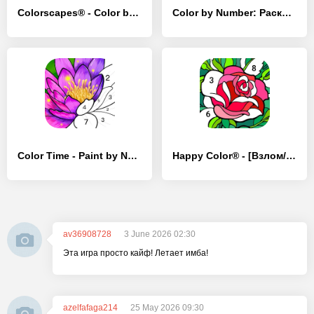
Colorscapes® - Color by Number - [Взлом/МОД Бесконечные деньги]
Color by Number: Pаскраска - [Взлом/МОД Много денег]
Color Time - Paint by Number - [Взлом/МОД Unlocked]
Happy Color® - [Взлом/МОД Бесконечные деньги]
av36908728
3 June 2026 02:30
Эта игра просто кайф! Летает имба!
azelfafaga214
25 May 2026 09:30