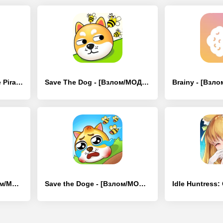
Спаси пирата! Save The Pirate! - [Взлом/МОД Меню]
Save The Dog - [Взлом/МОД Все открыто]
Девушка в окне - [Взлом/МОД Unlocked]
Save the Doge - [Взлом/МОД Много денег]