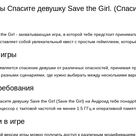
 Спасите девушку Save the Girl. (Спаси
the Girl - захватывающая игра, в которой тебе предстоит принима
ставляет собой увлекательный квест с простым геймплеем, который
 игры
является спасение девушки от различных опасностей, принимая п
с разными сценариями, где нужно выбирать между несколькими вари
ребования
асите девушку Save the Girl (Save the Girl) на Андроид тебе понад
оцессор с тактовой частотой не менее 1.5 ГГц и оперативной памят
 в игре
 версии игры можно получить доступ к различным модификациям, 