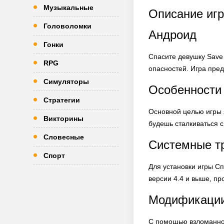
Музыкальные
Описание игры
Головоломки
Андроид
Гонки
Спасите девушку Save 
RPG
опасностей. Игра пред
Симуляторы
Особенности
Стратегии
Основной целью игры 
Викторины
будешь сталкиваться 
Словесные
Системные т
Спорт
Для установки игры Сп
версии 4.4 и выше, пр
Модификации
С помощью взломанной