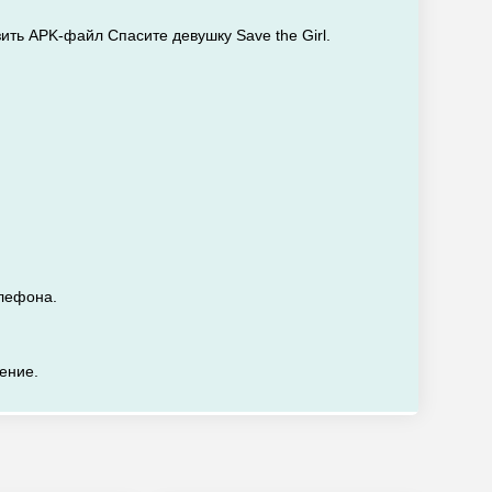
зить APK-файл Спасите девушку Save the Girl.
елефона.
жение.