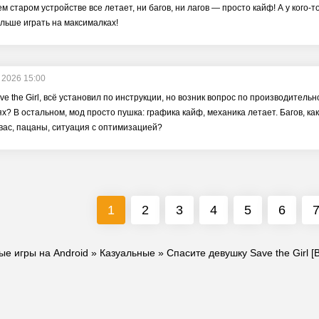
ем старом устройстве все летает, ни багов, ни лагов — просто кайф! А у кого
альше играть на максималках!
 2026 15:00
e the Girl, всё установил по инструкции, но возник вопрос по производительн
? В остальном, мод просто пушка: графика кайф, механика летает. Багов, как п
 вас, пацаны, ситуация с оптимизацией?
1
2
3
4
5
6
ые игры на Android
»
Казуальные
» Спасите девушку Save the Girl