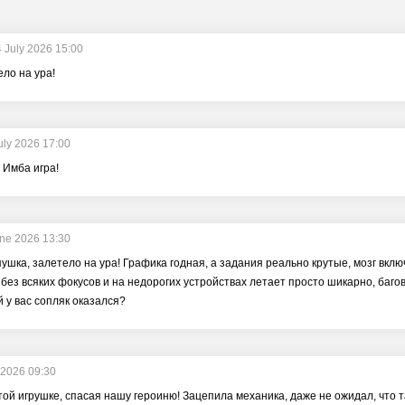
 July 2026 15:00
ело на ура!
uly 2026 17:00
 Имба игра!
ne 2026 13:30
ушка, залетело на ура! Графика годная, а задания реально крутые, мозг включ
без всяких фокусов и на недорогих устройствах летает просто шикарно, багов
 у вас сопляк оказался?
 2026 09:30
той игрушке, спасая нашу героиню! Зацепила механика, даже не ожидал, что 