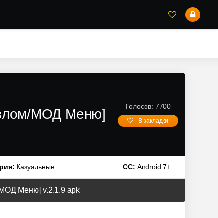
Голосов: 7700
[Взлом/МОД Меню]
В закладки
рия:
Казуальные
ОС:
Android 7+
/МОД Меню] v.2.1.9 apk