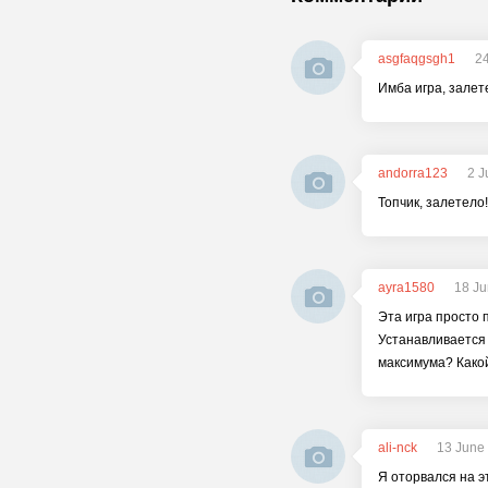
asgfaqgsgh1
24
Имба игра, залет
andorra123
2 J
Топчик, залетело!
ayra1580
18 Ju
Эта игра просто п
Устанавливается 
максимума? Какой
ali-nck
13 June
Я оторвался на э