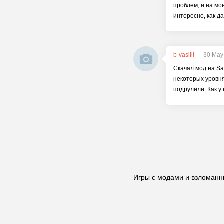
проблем, и на мо
интересно, как д
b-vasilii
30 May
Скачал мод на Sav
некоторых уровнях
подрулили. Как у
Игры с модами и взломанн