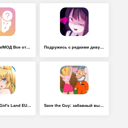
Brainy - [Взлом/МОД Все открыто]
Подружись с редкими девушками - [Взлом/МОД Много денег]
Idle Huntress: Girl's Land EU - [Взлом/МОД Меню]
Save the Guy: забавный выбор - [Взлом/МОД Бесконечные деньги]