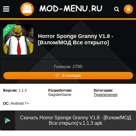
4.2
Horror Sponge Granny V1.8 -
[Взлом/МОД Все открыто]
Голосов: 2700
В закладки
Версия:
1.1.3
Разработчик:
Категория:
GagsterGame
Приключения
ОС:
Android 7+
Скачать Horror Sponge Granny V1.8 - [Взлом/МОД
Все открыто] v.1.1.3 apk