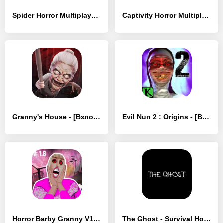
Spider Horror Multiplayer - [Взлом/МОД Бесконечные деньги]
Captivity Horror Multiplayer - [Взлом/МОД Все открыто]
Granny's House - [Взлом/МОД Все открыто]
Evil Nun 2 : Origins - [Взлом/МОД Все открыто]
Horror Barby Granny V1.8 Scary - [Взлом/МОД Unlocked]
The Ghost - Survival Horror - [Взлом/МОД Меню]