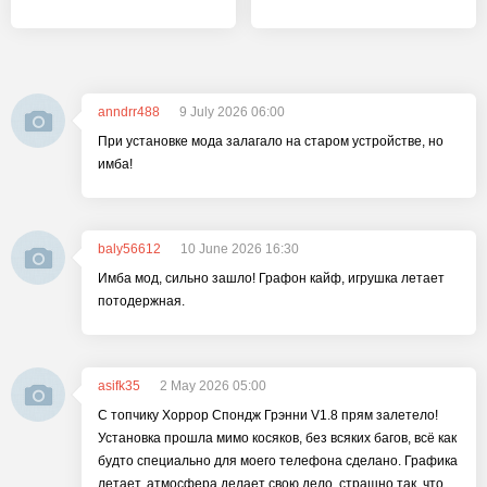
anndrr488
9 July 2026 06:00
При установке мода залагало на старом устройстве, но
имба!
baly56612
10 June 2026 16:30
Имба мод, сильно зашло! Графон кайф, игрушка летает
потодержная.
asifk35
2 May 2026 05:00
С топчику Хоррор Спондж Грэнни V1.8 прям залетело!
Установка прошла мимо косяков, без всяких багов, всё как
будто специально для моего телефона сделано. Графика
летает, атмосфера делает свою дело, страшно так, что