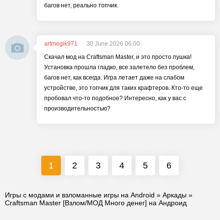
багов нет, реально топчик.
artmegik971
30 June 2026 06:00
Скачал мод на Craftsman Master, и это просто пушка!
Установка прошла гладко, все залетело без проблем,
багов нет, как всегда. Игра летает даже на слабом
устройстве, это топчик для таких крафтеров. Кто-то еще
пробовал что-то подобное? Интересно, как у вас с
производительностью?
1
2
3
4
5
6
Игры с модами и взломанные игры на Android
»
Аркады
»
Craftsman Master [Взлом/МОД Много денег] на Андроид