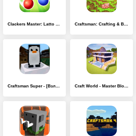
Clackers Master: Latto Latto - [Взлом/МОД Меню]
Craftsman: Crafting & Buliding - [Взлом/МОД Меню]
Craftsman Super - [Взлом/МОД Все открыто]
Craft World - Master Block 3D - [Взлом/МОД Меню]