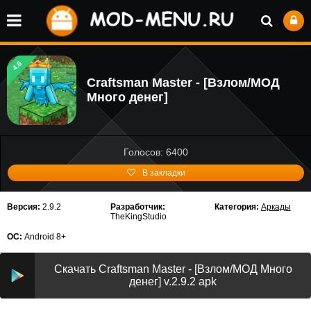
4.6
Craftsman Master - [Взлом/МОД
Много денег]
Голосов: 6400
В закладки
Версия:
2.9.2
Разработчик:
Категория:
Аркады
TheKingStudio
ОС:
Android 8+
Скачать Craftsman Master - [Взлом/МОД Много
денег] v.2.9.2 apk