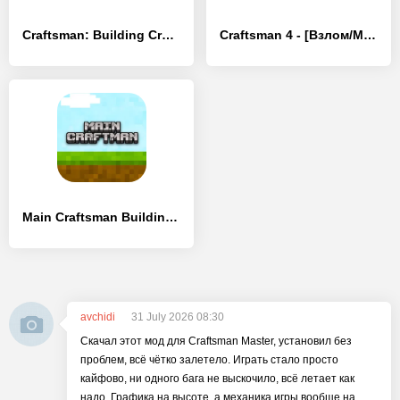
Craftsman: Building Craft - [Взлом/МОД Меню]
Craftsman 4 - [Взлом/МОД Unlocked]
Main Craftsman Building Craft - [Взлом/МОД Unlocked]
avchidi
31 July 2026 08:30
Скачал этот мод для Craftsman Master, установил без
проблем, всё чётко залетело. Играть стало просто
кайфово, ни одного бага не выскочило, всё летает как
надо. Графика на высоте, а механика игры вообще на