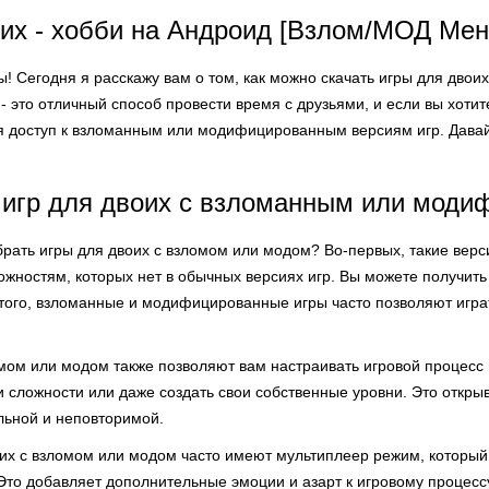
их - хобби на Андроид [Взлом/МОД Ме
ры! Сегодня я расскажу вам о том, как можно скачать игры для д
- это отличный способ провести время с друзьями, и если вы хоти
я доступ к взломанным или модифицированным версиям игр. Давай
 игр для двоих с взломанным или мод
брать игры для двоих с взломом или модом? Во-первых, такие верс
жностям, которых нет в обычных версиях игр. Вы можете получит
 того, взломанные и модифицированные игры часто позволяют играт
омом или модом также позволяют вам настраивать игровой процесс 
 сложности или даже создать свои собственные уровни. Это откры
льной и неповторимой.
оих с взломом или модом часто имеют мультиплеер режим, который
то добавляет дополнительные эмоции и азарт к игровому процессу