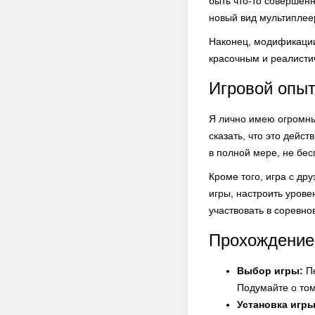
быть что-то совершен
новый вид мультиплее
Наконец, модификации
красочным и реалистич
Игровой опы
Я лично имею огромны
сказать, что это дейс
в полной мере, не бес
Кроме того, игра с д
игры, настроить уров
участвовать в соревн
Прохождение
Выбор игры:
Пе
Подумайте о том
Установка игры