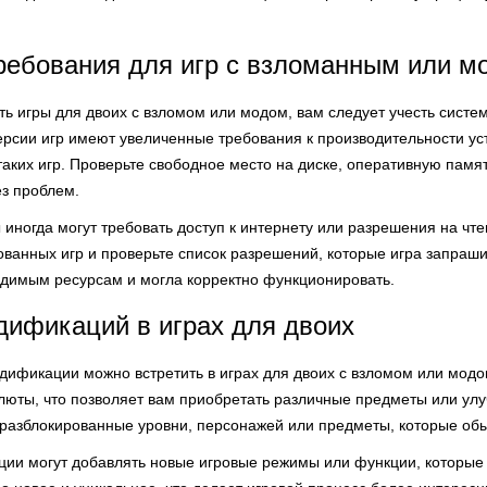
ребования для игр с взломанным или 
ать игры для двоих с взломом или модом, вам следует учесть сист
сии игр имеют увеличенные требования к производительности устр
таких игр. Проверьте свободное место на диске, оперативную памят
ез проблем.
ы иногда могут требовать доступ к интернету или разрешения на ч
анных игр и проверьте список разрешений, которые игра запрашив
одимым ресурсам и могла корректно функционировать.
ификаций в играх для двоих
одификации можно встретить в играх для двоих с взломом или модо
алюты, что позволяет вам приобретать различные предметы или у
я разблокированные уровни, персонажей или предметы, которые об
ции могут добавлять новые игровые режимы или функции, которые 