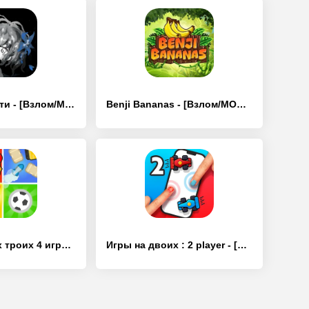
Палитра Смерти - [Взлом/МОД Меню]
Benji Bananas - [Взлом/МОД Unlocked]
Игры на двоих троих 4 игрока - [Взлом/МОД Много денег]
Игры на двоих : 2 player - [Взлом/МОД Много денег]