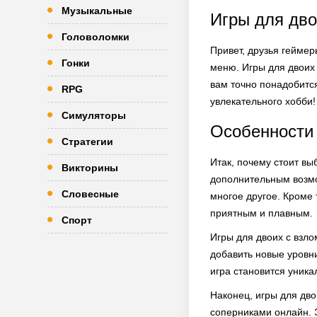
Музыкальные
Игры для дво
Головоломки
Привет, друзья гейме
Гонки
меню. Игры для двоих 
вам точно понадобитс
RPG
увлекательного хобби!
Симуляторы
Особенности
Стратегии
Итак, почему стоит вы
Викторины
дополнительным возмо
Словесные
многое другое. Кроме
приятным и плавным.
Спорт
Игры для двоих с взл
добавить новые уровни
игра становится уника
Наконец, игры для дв
соперниками онлайн. Э