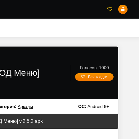
Голосов: 1000
МОД Меню]
В закладки
егория:
Аркады
ОС:
Android 8+
 Меню] v.2.5.2 apk