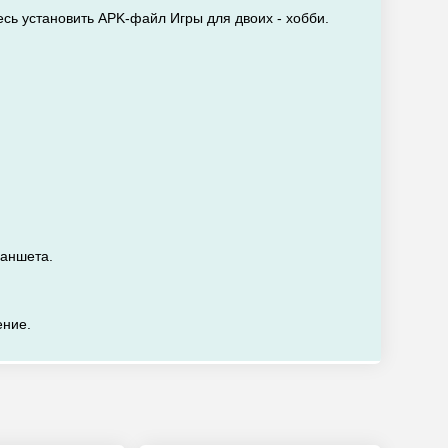
есь установить APK-файл Игры для двоих - хобби.
ланшета.
ение.