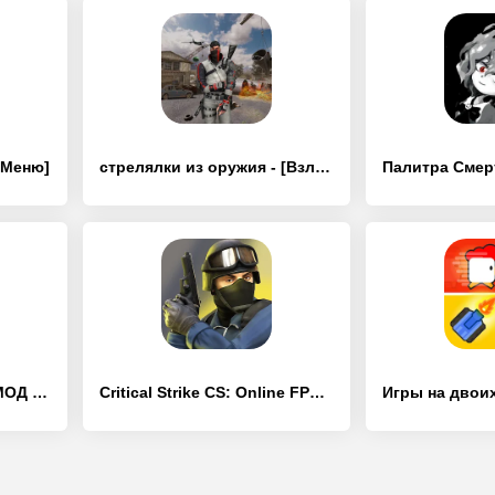
 Меню]
стрелялки из оружия - [Взлом/МОД Много денег]
PS1 Emulator - [Взлом/МОД Много денег]
Critical Strike CS: Online FPS - [Взлом/МОД Меню]