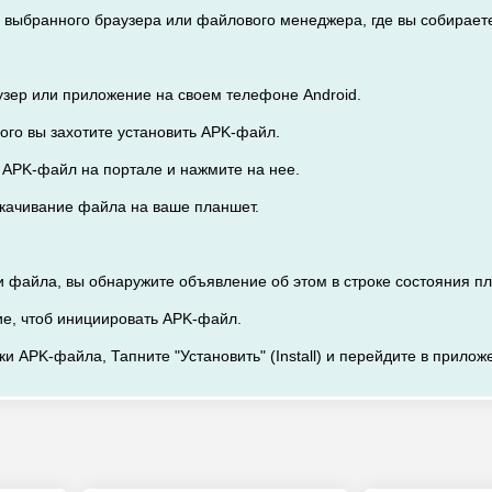
из выбранного браузера или файлового менеджера, где вы собирает
узер или приложение на своем телефоне Android.
орого вы захотите установить APK-файл.
а APK-файл на портале и нажмите на нее.
скачивание файла на ваше планшет.
ки файла, вы обнаружите объявление об этом в строке состояния п
ие, чтоб инициировать APK-файл.
ки APK-файла, Тапните "Установить" (Install) и перейдите в прилож