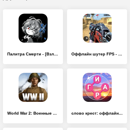
Палитра Смерти - [Взлом/МОД Меню]
Оффлайн шутер FPS - [Взлом/МОД Все открыто]
World War 2: Военные игры - [Взлом/МОД Много денег]
слово крест: оффлайн игры в сл - [Взлом/МОД Unlocked]