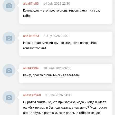
alex87-s83
14 July 2026 22:30
Коммандос – это просто огонь, миссии летят на ура,
кайф!
as5-kar873
8 July 2026 01:00
Игра годная, миссии крутые, залетело на ура! Ваш
контент топчик!
alluhka994
20 June 2026 06:00
Кайф, просто огонь! Миссия залетела!
allesssio968
3 June 2026 04:30
Обратил внимание, что при запуске мода иногда выдает
ошибку, не могли бы подсказать, в чем дело? Мод просто
огонь: оружие рвет, а миссии реально кайфовые, где