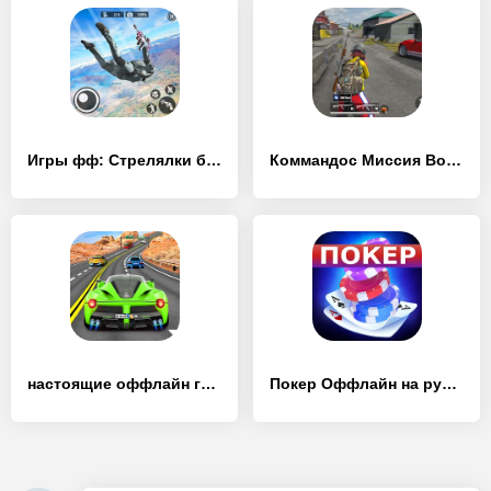
Игры фф: Стрелялки бой Оффлайн - [Взлом/МОД Много денег]
Коммандос Миссия Военные Игры - [Взлом/МОД Много денег]
настоящие оффлайн гоночные игр - [Взлом/МОД Меню]
Покер Оффлайн на русском языке - [Взлом/МОД Много денег]